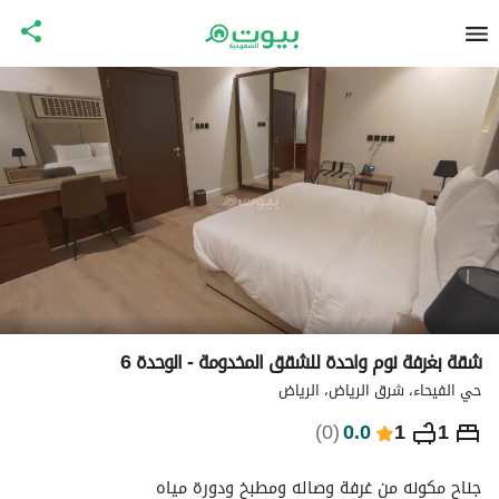
شقة بغرفة نوم واحدة للشقق المخدومة - الوحدة 6
حي الفيحاء، شرق الرياض، الرياض
⃁
358
ليلة
)
0
(
0.0
1
1
التفاصيل
الاماكن القريبة
معلومات وزارة السياحة
جناح مكونه من غرفة وصاله ومطبخ ودورة مياه