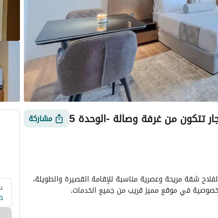
ار تتكون من غرفة وصالة -الوحدة 5
مشاركة
شقة أنيقة بغرفة نوم واحدة وصالة جلوس في حي الفلاح شقة مريحة وعصرية مناسبة للإقامة القصيرة والطويلة، 
عد
 وزارة السياحة
التقييمات
معلومات العقار
أمور يجب معرفتها
الخصوصية في موقع مميز قريب من جميع الخدمات.
ض