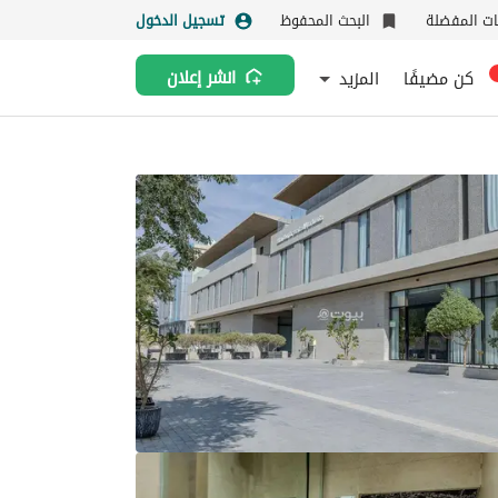
نات المفضلة
البحث المحفوظ
تسجيل الدخول
كن مضيفًا
المزيد
انشر إعلان