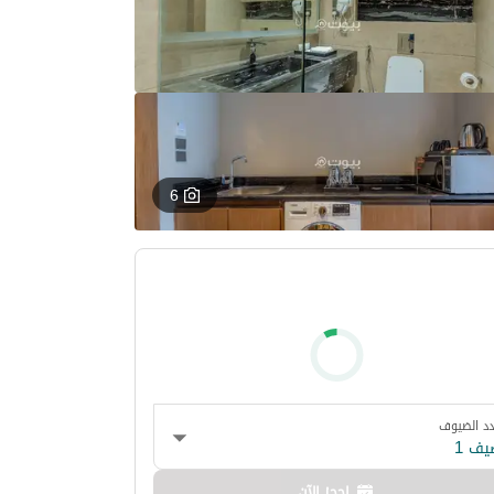
6
د الضيوف
يف 1
احجز الآن