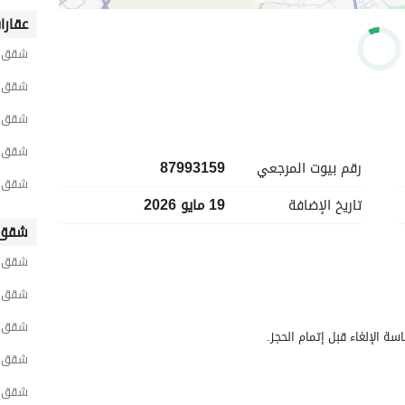
عقارا
شقق ح
شقق ح
شقق ح
شقق ح
رقم بيوت المرجعي
87993159
شقق ح
تاريخ الإضافة
19 مايو 2026
شقق 
شقق ش
شقق ح
شقق غ
سة الإلغاء قبل إتمام الحجز.
شقق ح
شقق و