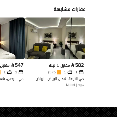
عقارات مشابهة
⃁
547
⃁
582
مقابل 1 ليلة
مقابل 1 ليل
1
1
)
3
(
5
1
1
حي النزهة، شمال الرياض، الرياض
حي النرجس، شمال
مبيت | Mabet