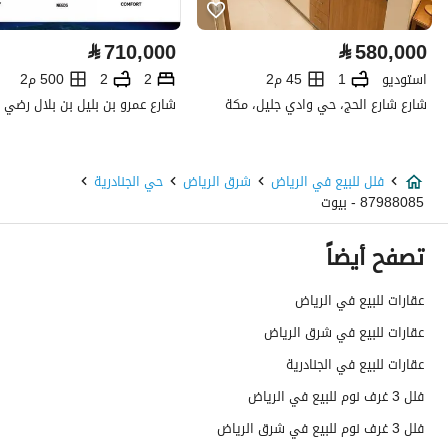
كهرباء
نعم
⃁
710,000
⃁
580,000
صرف صحي
نعم
استوديو
1
45 م2
2
2
500 م2
شارع شارع الحج، حي وادي جليل، مكة
هاتف
نعم
الياف ضوئية
نعم
فلل للبيع في الرياض
شرق الرياض
حي الجنادرية
87988085 - بيوت
تفاصيل اضافية
تصفح أيضاً
عمر العقار
جديد
عقارات للبيع في الرياض
عرض الشارع
20
عقارات للبيع في شرق الرياض
رقم المخطط
3680
عقارات للبيع في الجنادرية
فلل 3 غرف نوم للبيع في الرياض
رقم صك الملكية
8429646030000003
فلل 3 غرف نوم للبيع في شرق الرياض