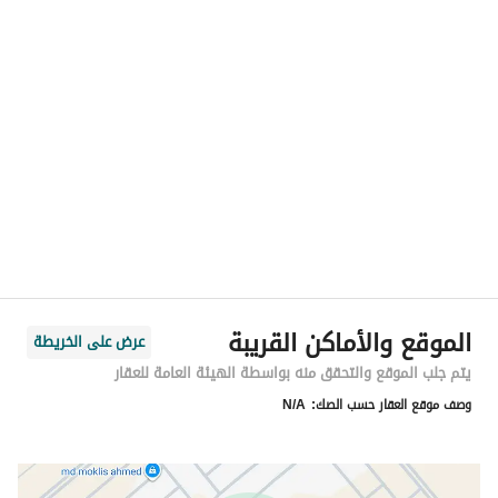
الموقع
المنطقة
منطقة الرياض
المدينة
الرياض
الحي
الجنادرية
اسم الشارع
440 الجنادرية
الرمز البريدي
13621
الموقع والأماكن القريبة
عرض على الخريطة
رقم المبنى
6601
يتم جلب الموقع والتحقق منه بواسطة الهيئة العامة للعقار
وصف موقع العقار حسب الصك:
N/A
الرقم الاضافي
3323
خط العرض
24.848156535266774