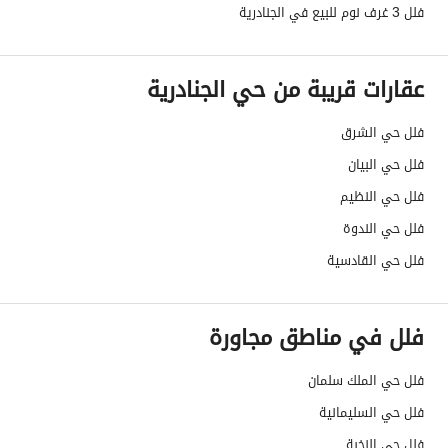
واجهة العقار
غربية
فلل 3 غرف نوم للبيع في الجنادرية
حدود واطوال العقار
-
عقارات قريبة من حي الجنادرية
الضمانات والمدة
-
فلل حي الشرق
قنوات الاعلان
منصة مرخصة ،لوحة اعلانية ،أخرى ،الإذاعة
فلل حي البيان
هل يوجد اي التزام على
لايوجد
فلل حي النظيم
العقار ؟
فلل حي الندوة
مطابقة لكود البناء
-
فلل حي القادسية
السعودي
فلل في مناطق مجاورة
العقار مرهون
لا
فلل حي الملك سلمان
العقار مقيد
لا
فلل حي السليمانية
رقم الأرض
362
فلل حي النخبة