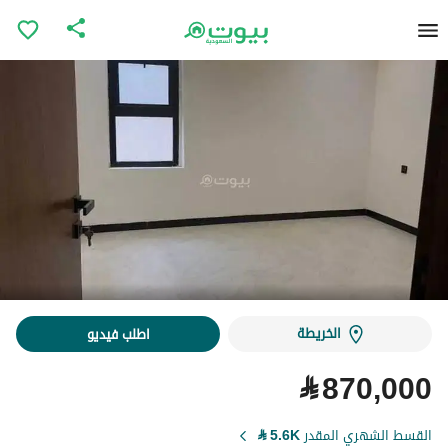
الخريطة
اطلب فيديو
⃁
870,000
القسط الشهري المقدر
5.6K
⃁