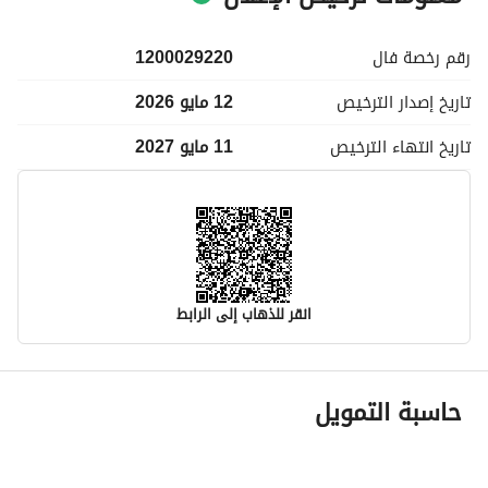
رقم رخصة
فال
1200029220
تاريخ إصدار
الترخيص
12 مايو 2026
تاريخ انتهاء
الترخيص
11 مايو 2027
انقر للذهاب إلى الرابط
معلومات مسؤول الإعلان
حاسبة التمويل
اسم المسؤول
عبدالملك محمد عبدالعزيز الحمود
رقم المسؤول
0556772793