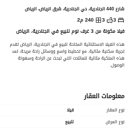
شارع 440 الجنادرية، حي الجنادرية، شرق الرياض، الرياض
870,000
⃁
3
3
240 م2
فيلا مكونة من 3 غرف نوم للبيع في الجنادرية، الرياض
التفاصيل
معلومات ترخيص الإعلان
حاسبة التمويل
هذه الفيلا الاستثنائية المتاحة للبيع في الجنادرية، الرياض تقدم 
تجربة سكنية مثالية. مع تخطيط واسع ووسائل راحة مريحة، تعد 
هذه الملكية مثالية للعائلات التي تبحث عن الراحة وسهولة 
الوصول. 
- **عدد الغرف:** 3
- **عدد الحمامات:** 3
- **المساحة الكلية:** 240 متر مربع
معلومات العقار
- **مفروش/غير مفروش:** غير مفروش
نوع العقار
فیلا
**المرافق الأساسية:**
- الألياف الضوئية: استمتع باتصال إنترنت عالي السرعة. 
نوع العرض
للبيع
- خدمات ATM: الوصول المريح للنقود بالقرب من منزلك. 