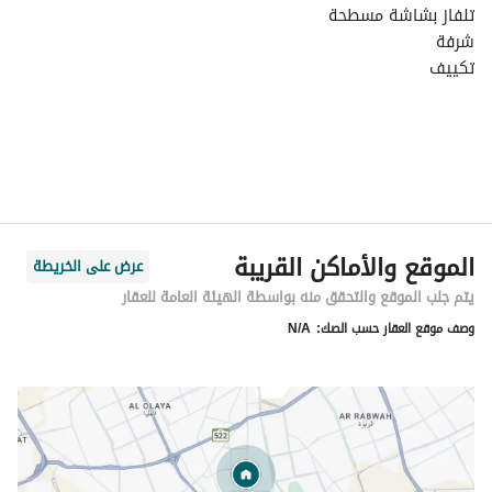
تلفاز بشاشة مسطحة
شرفة
تكييف
حمام خاص
مساحة الغرفة 30 م
واي فاي مجاني
مواقف مجانية
مسبح برسوم
مغسلة
كوفي
الموقع والأماكن القريبة
عرض على الخريطة
يتم جلب الموقع والتحقق منه بواسطة الهيئة العامة للعقار
وصف موقع العقار حسب الصك:
N/A