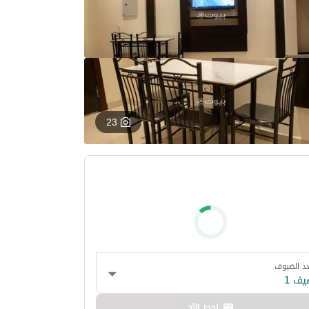
23
د الضيوف
يف 1
احجز الآن