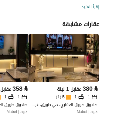
إقرأ المزيد
عقارات مشابهة
358
⃁
380
⃁
مقابل 1 ليلة
مقابل 1 ليل
1
1
)
1
(
5
1
1
صندوق طويق العقاري، حي طويق، غرب الرياض، الرياض
مبيت | Mabet
مبيت | Mabet