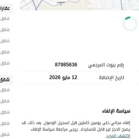
عقارا
شقق ح
شقق ح
شقق ح
شقق ح
شقق ح
رقم بيوت المرجعي
87985636
تاريخ الإضافة
12 مايو 2026
شقق 
شقق ح
شقق ح
سياسة الإلغاء
شقق ج
إلغاء مجاني حتى يومين كاملين قبل تسجيل الوصول. بعد ذلك، قد
شقق و
يصبح الحجز غير قابل للاسترداد. يرجى مراجعة سياسة الإلغاء.
شقق ش
اكتشف المزيد