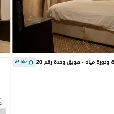
ودورة مياه - طويق وحدة رقم 20
مشاركة
عد
 وزارة السياحة
التقييمات
معلومات العقار
أمور يجب معرفتها
ض