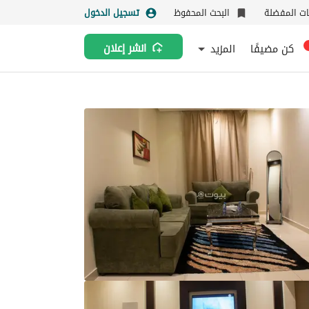
نات المفضلة
البحث المحفوظ
تسجيل الدخول
كن مضيفًا
المزيد
انشر إعلان