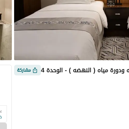
 ودورة مياه ( النهضه ) - الوحدة 4
مشاركة
عد
 وزارة السياحة
التقييمات
معلومات العقار
أمور يجب معرفتها
ض