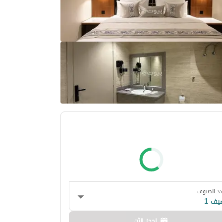
د الضيوف
يف 1
احجز الآن