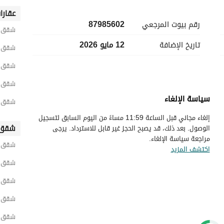
عقارا
رقم بيوت المرجعي
87985602
شقق ح
تاريخ الإضافة
12 مايو 2026
شقق ح
شقق ح
شقق ح
سياسة الإلغاء
شقق ح
إلغاء مجاني قبل الساعة 11:59 مساءً من اليوم السابق لتسجيل
شقق 
الوصول. بعد ذلك، قد يصبح الحجز غير قابل للاسترداد. يرجى
مراجعة سياسة الإلغاء.
شقق ش
اكتشف المزيد
شقق و
شقق غ
شقق ح
شقق ج