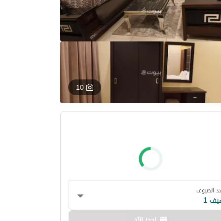
10
د الضيوف
يف 1
احجز الآن