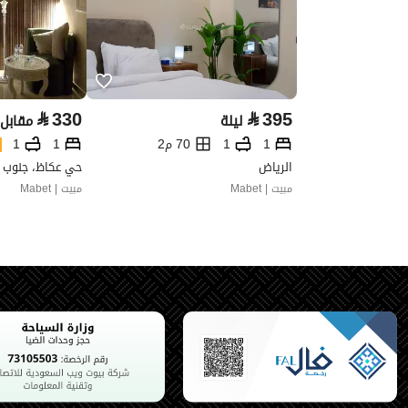
⃁
330
⃁
395
ليلة
مقابل 1 ليل
1
1
70 م2
1
1
الرياض
حي عكاظ، جنوب ا
مبيت | Mabet
مبيت | Mabet