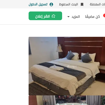
نات المفضلة
البحث المحفوظ
تسجيل الدخول
كن مضيفًا
المزيد
انشر إعلان