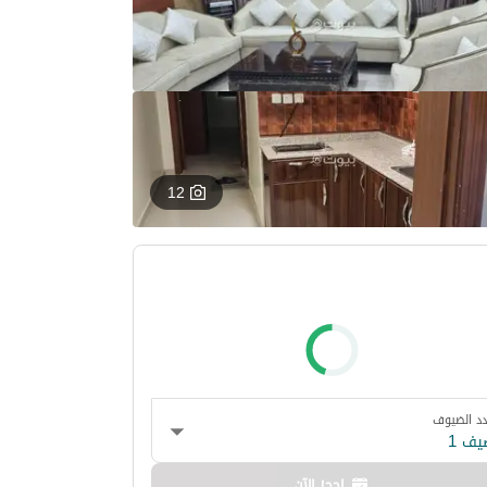
12
د الضيوف
يف 1
احجز الآن