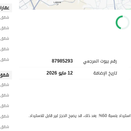
عقارا
شقق ح
شقق ح
شقق ح
شقق ح
شقق ح
رقم بيوت المرجعي
87985293
تاريخ الإضافة
12 مايو 2026
شقق 
شقق ش
شقق ح
شقق غ
يمكن الإلغاء قبل 48 ساعة من تسجيل الوصول للحصول على استرداد بنسبة 50%. بعد ذلك، قد يصبح الحجز غير قابل للاسترداد.
شقق ح
شقق و