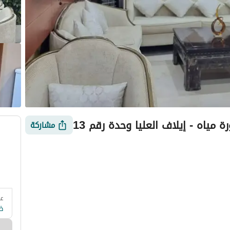
مياه - إيلاف العليا وحدة رقم 13
مشاركة
عد
 وزارة السياحة
التقييمات
معلومات العقار
أمور يجب معرفتها
ض