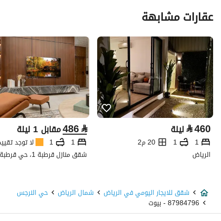
عقارات مشابهة
486
⃁
⃁
460
ليلة
مقابل 1 ليلة
1
1
20 م2
1
1
لا توجد تقيي
الرياض
شقق للايجار اليومي في الرياض
شمال الرياض
حي النرجس
87984796 - بيوت