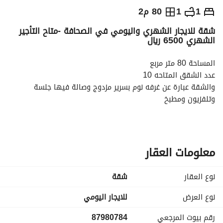
⃁
250
يومياً
1
1
80 م2
شقة للايجار الشهري واليومي في الصحافة -متاح التأجير
رة السياحة
الاماكن القريبة
الشهري 6500 ريال
المساحة 80 متر مربع
عدد الشقق المتاحه 10
والشقة عبارة عن غرفه نوم بسرير مزدوج وصالة فيها جلسة 
وتلفزيون ومطبخ
مجهز بميكرويف وبوتجار كهربائى وغلاية ودورة مياه
متاح تأجيرها شهري
معلومات العقار
نوع العقار
شقة
نوع العرض
للايجار اليومي
رقم بيوت المرجعي
87980784