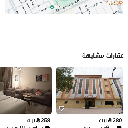
عقارات مشابهة
⃁
258
⃁
280
ليلة
ليلة