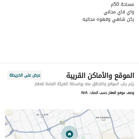
مساحة 50م
واي فاي مجاني
ركن شاهي وقهوه مجانيه
تلفاز
مواقف ارضية وخارجية
خدمة توصيل المغاسل
قريب من جميع الخدمات
يوجد غسالة وثلاجه ومكرويف و مكواة ملابس غلاية ماء
الموقع والأماكن القريبة
عرض على الخريطة
يتم جلب الموقع والتحقق منه بواسطة الهيئة العامة للعقار
وصف موقع العقار حسب الصك:
N/A