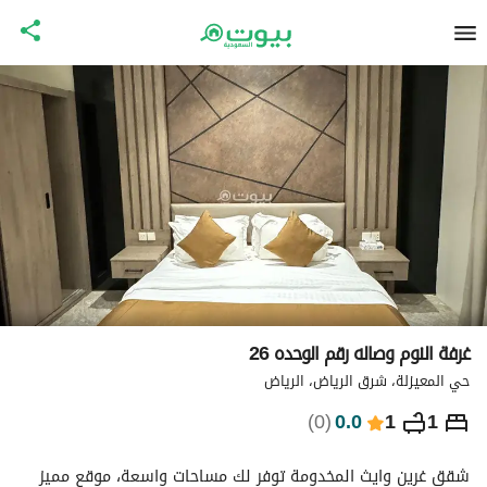
غرفة النوم وصاله رقم الوحده 26
حي المعيزلة، شرق الرياض، الرياض
⃁
402
ليلة
)
0
(
0.0
1
1
التفاصيل
الاماكن القريبة
معلومات وزارة السياحة
شقق غرين وايث المخدومة توفر لك مساحات واسعة، موقع مميز 