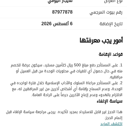
نوع العرض
للايجار اليومي
رقم بيوت المرجعي
87977878
تاريخ الإضافة
6 أغسطس 2026
أمور يجب معرفتها
قواعد الإقامة
1. على المستأجر دفع مبلغ 500 ريال كتأمين مسترد، سيكون عرضة للخصم
منه في حال حصول أي تلفيات في محتويات الوحدة من قبل العميل أو
2. على المستأجر مراعاة السلوك والآداب الإسلامية خلال فترة تواجده في
الوحدة، وعدم السماح بإقامة أي أشخاص آخرين من غير المرافقين له، مع
الالتزام بالهدوء وعدم إزعاج الآخرين حرصاً على الراحة العامة.
سياسة الإلغاء
هذا الحجز غير قابل للاسترداد بمجرد تأكيده. يرجى مراجعة سياسة الإلغاء قبل
إتمام الحجز.
اكتشف المزيد