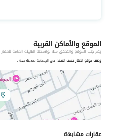
استخدام العقار
-
نوع العقار
فلل
الموقع والأماكن القريبة
خدمات العقار
يتم جلب الموقع والتحقق منه بواسطة الهيئة العامة للعقار
كهرباء
نعم
وصف موقع العقار حسب الصك:
حي الرحمانية بمدينة جدة .
تفاصيل اضافية
عمر العقار
جديد
عرض الشارع
15
رقم المخطط
290 / ب / 1402
عقارات مشابهة
رقم صك الملكية
525411003090