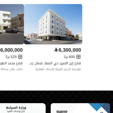
واجهة العقار
شرقية
حدود واطوال العقار
-
الضمانات والمدة
-
قنوات الاعلان
منصة مرخصة ،لوحة اعلانية ،منص
6,000,000
⃁
6,300,000
حدود العقار/الملكية
600 م2
529 م2
شارع إبن التميز، حي الصفا، شمال جدة، جدة
الشمالي
مؤسسة الجذور العربية للخدمات العقارية
مكتب صالح عبدالله ع
اسم
قطعة
طول
سبعة و عشرون متر و خمسون س
الشرقي
اسم
شارع