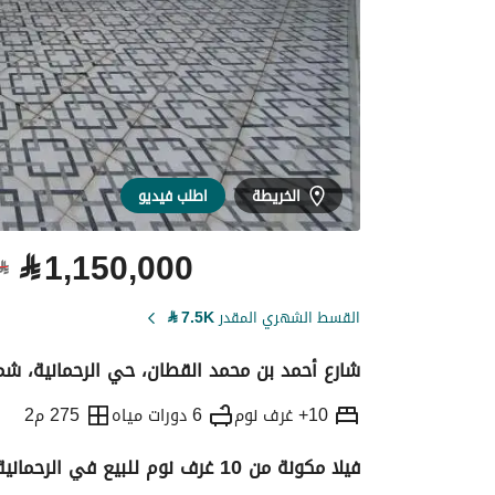
الخريطة
اطلب فيديو
⃁
1,150,000
⃁
القسط الشهري المقدر
7.5K
⃁
شارع أحمد بن محمد القطان، حي الرحمانية، شم
10+ غرف نوم
6 دورات مياه
275 م2
فيلا مكونة من 10 غرف نوم للبيع في الرحمانية، جدة
التفاصيل
معلومات ترخيص الإعلان
حاسبة ا