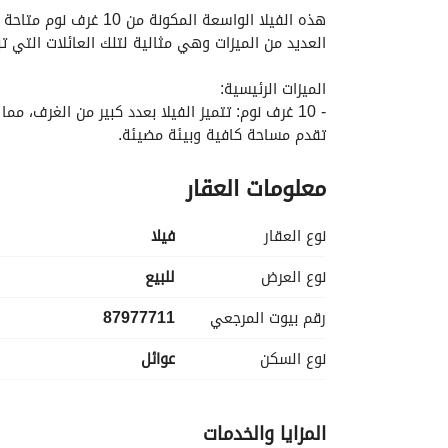
العديد من الميزات وهي مثالية لتلك العائلات التي ت
الميزات الرئيسية:
تقدم مساحة كافية وبيئة مضيئة. 
- 6 حمامات: مع 6 حمامات، يتم ضمان الراحة والخصوصية لجميع الساكنين والضيوف. 
معلومات العقار
- المساحة: تغطي الفيلا مساحة قدرها 275 متر مربع، مما يوفر مساحة كافية للمعيشة والترفيه. 
- نوع العقار: هذه فيلا مستقلة، مما يوفر مستوى من
- الموقع: تقع في الرحمانية، جدة، تستفيد هذه الفي
نوع العقار
فیلا
- المرافق: تأتي الملكية مزودة بالمرافق الأساسية، ب
نوع العرض
للبيع
رقم بيوت المرجعي
87977711
جذاباً. 
نوع السكن
عوائل
العقارات مثل هذه مطلوبة بشدة ولن تبقى طويلاً ف
المزايا والخدمات