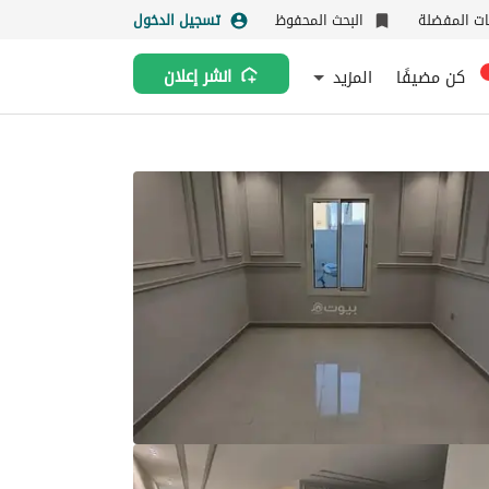
نات المفضلة
البحث المحفوظ
تسجيل الدخول
كن مضيفًا
المزيد
انشر إعلان