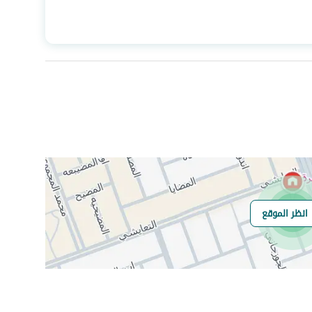
المساحة
275
عدد الغرف
10
انظر الموقع
هل يوجد اي التزام
لا يوجد رخصة اشغال
على العقار ؟
مطابقة لكود البناء
-
السعودي