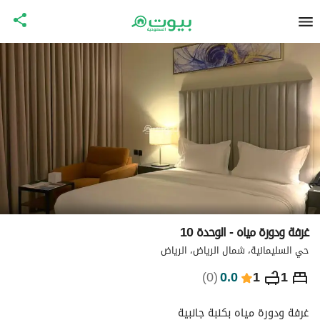
غرفة ودورة مياه - الوحدة 10
حي السليمانية، شمال الرياض، الرياض
⃁
345
ليلة
)
0
(
0.0
1
1
التفاصيل
الاماكن القريبة
معلومات وزارة السياحة
غرفة ودورة مياه بكنبة جانبية