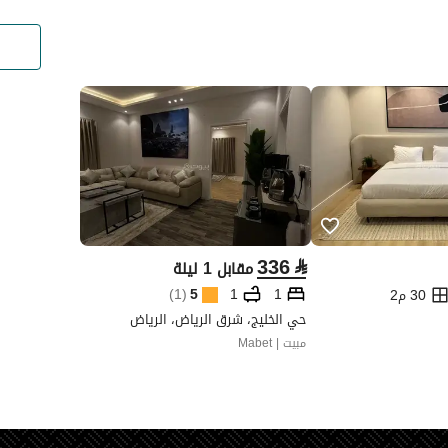
336
⃁
مقابل 1 ليلة
)
1
(
5
1
1
30 م2
حي الخليج، شرق الرياض، الرياض
مبيت | Mabet