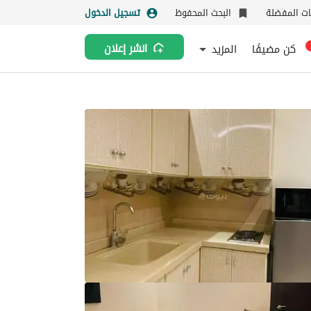
نات المفضلة
البحث المحفوظ
تسجيل الدخول
كن مضيفًا
المزيد
انشر إعلان