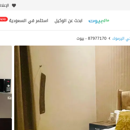
الإعلا
ابحث عن الوكيل
استثمر في السعودية
جديد
ي اليرموك
87977170 - بيوت