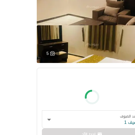
5
د الضيوف
يف 1
احجز الآن