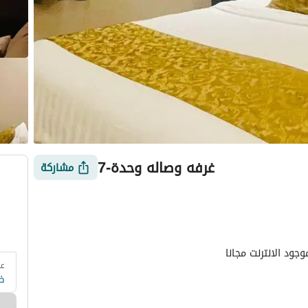
غرفه وصاله وحدة-7
مشاركة
ود الانترنت مجانا
عد
 وزارة السياحة
التقييمات
معلومات العقار
أمور يجب معرفتها
ض