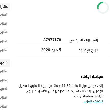
عقارا
شقق ح
شقق ح
شقق ح
رقم بيوت المرجعي
87977170
شقق ح
تاريخ الإضافة
5 مايو 2026
شقق ح
شقق 
شقق ش
سياسة الإلغاء
شقق و
إلغاء مجاني قبل الساعة 11:59 مساءً من اليوم السابق لتسجيل
شقق غ
الوصول. بعد ذلك، قد يصبح الحجز غير قابل للاسترداد. يرجى
مراجعة سياسة الإلغاء.
شقق ح
اكتشف المزيد
شقق ج