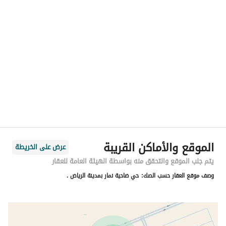
الموقع
المنطقة
منطقة الرياض
المدينة
الرياض
الحي
ضاحية نمار
اسم الشارع
وادي فاطمة
الرمز البريدي
14937
الموقع والأماكن القريبة
عرض على الخريطة
رقم المبنى
2856
يتم جلب الموقع والتحقق منه بواسطة الهيئة العامة للعقار
وصف موقع العقار حسب الصك:
حي ضاحية نمار بمدينة الرياض .
الرقم الاضافي
7954
خط العرض
24.526635675362026