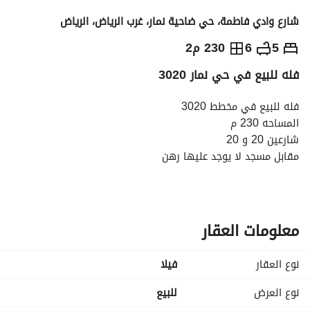
شارع وادي فاطمة، حي ضاحية نمار، غرب الرياض، الرياض
1,250,000
⃁
5
6
230 م2
فله للبيع في حي نمار 3020
التفاصيل
معلومات ترخيص الإعلان
حاسبة التمويل
فله للبيع في مخطط 3020
المساحه 230 م
شارعين 20 و 20
مقابل مسجد لا يوجد عليها رهن
اوراقها كامله وجاهزه
الدور الارضي مشب ومقلط وصاله كبيره ومطبخ
ودورتين مياه
الدور الاول كامل غرف نوم
معلومات العقار
غرفتين نوم ماستر
وغرفتين نوم حمام مشترك
نوع العقار
فیلا
والملحق الاخير غرفه نوم ودوره مياه
نوع العرض
للبيع
البيع 1250000