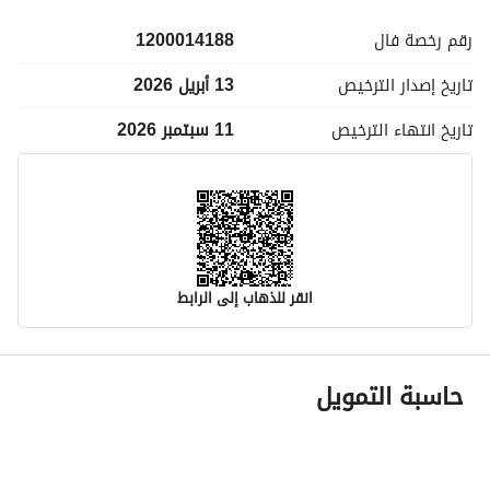
رقم رخصة
فال
1200014188
تاريخ إصدار
الترخيص
13 أبريل 2026
تاريخ انتهاء
الترخيص
11 سبتمبر 2026
انقر للذهاب إلى الرابط
معلومات مسؤول الإعلان
حاسبة التمويل
اسم المسؤول
ريان سليمان بن عمر الخراشي
رقم المسؤول
0555551910