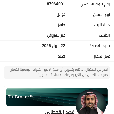
رقم بيوت المرجعي
87964001
نوع السكن
عوائل
حالة البناء
جاهز
التأثيث
غير مفروش
تاريخ الإضافة
22 أبريل 2026
عمر العقار
جديد
احذر من الإحتيال، لا تقم بتحويل أي مبلغ إلا عبر القنوات الرسمية لضمان
حقوقك .الإعلان عن الغير يعرضك للمساءلة القانونية.
Tru
Broker
™
فهد القحطاني