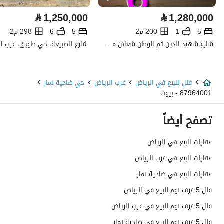
كهرباء
نعم
⃁
1,250,000
⃁
1,280,000
صرف صحي
نعم
5
1
200 م2
5
6
298 م2
شارع شهيد الدين ثم الوطن شعلان محمد أحمد ال، حي طويق، غرب الرياض، الرياض
تفاصيل اضافية
عمر العقار
جديد
فلل للبيع في الرياض
غرب الرياض
حي ضاحية نمار
87964001 - بيوت
عرض الشارع
20
تصفح أيضاً
رقم المخطط
3020
عقارات للبيع في الرياض
رقم صك الملكية
782011000205
عقارات للبيع في غرب الرياض
واجهة العقار
جنوبية غربية
عقارات للبيع في ضاحية نمار
فلل 5 غرف نوم للبيع في الرياض
حدود واطوال العقار
-
فلل 5 غرف نوم للبيع في غرب الرياض
الضمانات والمدة
-
فلل 5 غرف نوم للبيع في ضاحية نمار