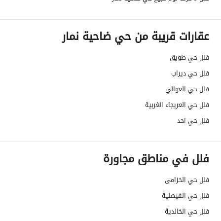
قنوات الاعلان
منصة مرخصة ،لوحة اعلانية
عقارات قريبة من حي ضاحية نمار
هل يوجد اي التزام على
لا
العقار ؟
فلل حي طويق
فلل حي ديراب
مطابقة لكود البناء
-
فلل حي العوالي
السعودي
فلل حي العريجاء الغربية
العقار مرهون
لا
فلل حي احد
العقار مقيد
نعم
فلل في مناطق مجاورة
رقم الأرض
7338 / 2 / 2
فلل حي الخزامى
ملاحظات
-
فلل حي الفيصلية
حدود العقار/الملكية
فلل حي الخالدية