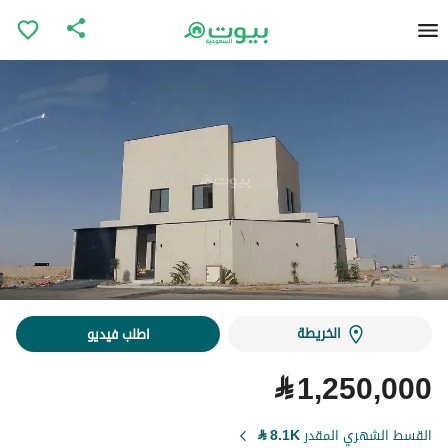
الخريطة
اطلب فيديو
⃁
1,250,000
القسط الشهري المقدر
8.1K
⃁