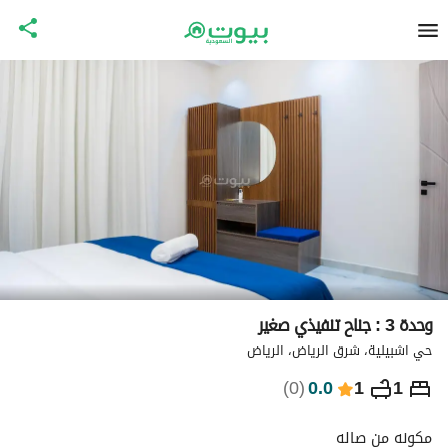
وحدة 3 : جناح تنفيذي صغير
حي اشبيلية، شرق الرياض، الرياض
⃁
299
ليلة
)
0
(
0.0
1
1
التفاصيل
الاماكن القريبة
معلومات وزارة السياحة
مكونه من صاله