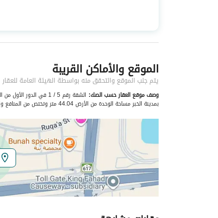
استخدام العقار
-
نوع العقار
شقق
الموقع والأماكن القريبة
خدمات العقار
يتم جلب الموقع والتحقق منه بواسطة الهيئة العامة للعقار
كهرباء
نعم
وصف موقع العقار حسب الصك:
بمدينة الخبر مساحة الوحدة من الأرض 44.04 متر وتختص من المنافع والأجزاء المشتركة بمساحة 89.49 متر
تفاصيل اضافية
عمر العقار
جديد
عرض الشارع
0
رقم المخطط
251 / 2
رقم صك الملكية
260002513848