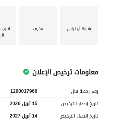
جميع المتطلبات. استمتع بمزايا المعيشة الخالية من ال
لا تفوت هذه الفرصة لتأمين عقارك في منطقة مرغوبة. 
شرفة أو تراس
مكيف
قريب 
الر
معلومات ترخيص الإعلان
رقم رخصة
فال
1200017966
تاريخ إصدار
الترخيص
15 أبريل 2026
تاريخ انتهاء
الترخيص
14 أبريل 2027
معلومات مسؤول الإعلان