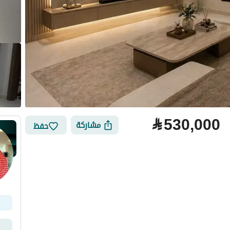
⃁
530,000
مشاركة
حفظ
لتمويل
الموقع والأماكن القريبة