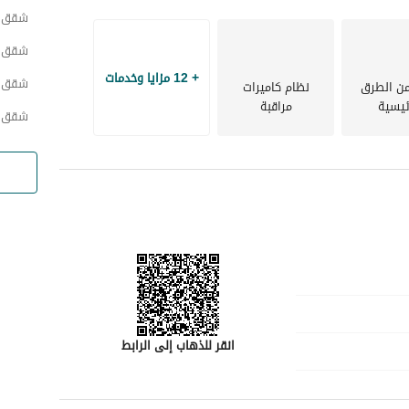
متاعب والثقافة النابضة بالحياة التي يمكن أن تقدمها الخبر. 
شقق ح
اتصل بنا اليوم لمزيد من التفاصيل ولجدولة زيارة!
شقق ح
+ 12 مزايا وخدمات
شقق ح
من الطرق
نظام كاميرات
ئيسية
مراقبة
شقق ح
انقر للذهاب إلى الرابط