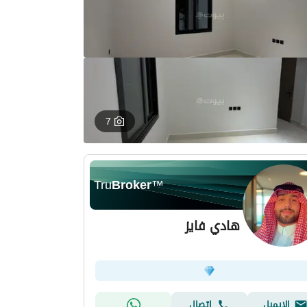
7
Tru
Broker
™
هادي فايز
الإيميل
اتصال