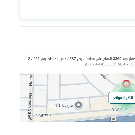
المساحة
135.54
عدد الغرف
5
صرف صحي
نعم
الشقة رقم 5 / 1 في الدور الأول من العقار رقم 3369 المقام على قطعة الارض 387 / د من المخطط رقم 251 / 2
هل يوجد اي التزام
لا
انظر الموقع
على العقار ؟
مطابقة لكود البناء
-
السعودي