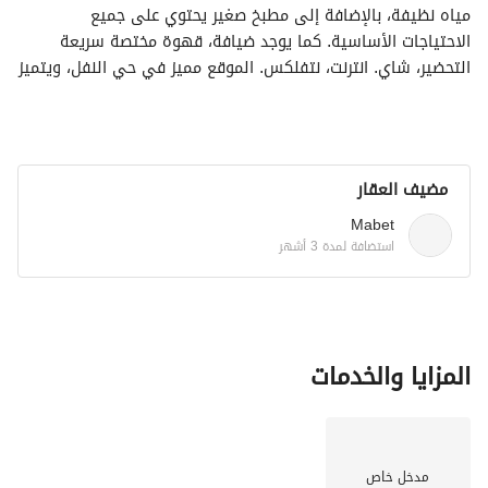
مياه نظيفة، بالإضافة إلى مطبخ صغير يحتوي على جميع 
الاحتياجات الأساسية. كما يوجد ضيافة، قهوة مختصة سريعة 
التحضير، شاي. انترنت، نتفلكس. الموقع مميز في حي النفل، ويتميز 
بوجود جميع الخدمات التي تحتاجها تحت العمارة مباشرة، مثل 
مكتبة صغيرة، تموينات، وكافيه، بالإضافة إلى قربه من المطاعم 
والأسواق، وسهولة الوصول للطرق الرئيسية. 7د لقرب محطة 
ميترو بالسيارة 14د عن الحي المالي و 12د عن المدينة الرقمية و 
مضيف العقار
14د عن واجهة روشن 9د عن الرياض بارك و18د عن بوليفارد 
الاستديو مناسب للباحثين عن الراحة والخصوصية في مكان هادئ 
Mabet
ومرتب.
استضافة لمدة 3 أشهر
المزايا والخدمات
مدخل خاص