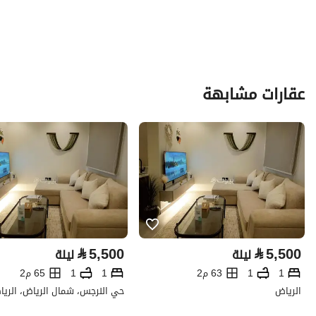
عقارات مشابهة
⃁
5,500
⃁
5,500
ليلة
ليلة
1
1
63 م2
1
1
65 م2
الرياض
حي النرجس، شمال الرياض، الري