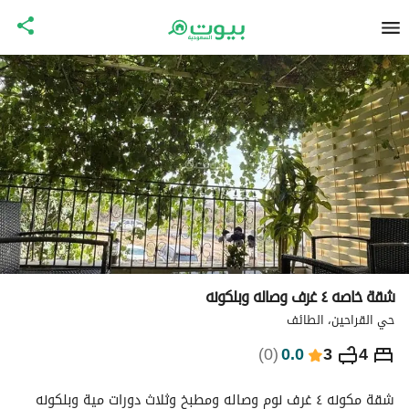
شقة خاصه ٤ غرف وصاله وبلكونه
حي القراحين، الطائف
⃁
1,097
ليلة
)
0
(
0.0
3
4
التفاصيل
الاماكن القريبة
معلومات وزارة السياحة
شقة مكونه ٤ غرف نوم وصاله ومطبخ وثلاث دورات مية وبلكونه 