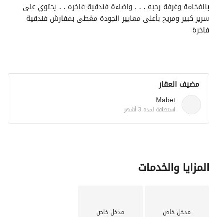
بالفخامة وغرفة رحبه . . . واضاءة فندقية فاخره . . يحتوي على 
سرير كبير ومريح بأعلى معايير الجودة مغطى بمفارش فندقية 
فاخرة
لضمان اقصى درجات الراحة . . . . وجلسة جانبيه. . . ودخول ذكي . . 
. وركن قهوة . . . 
بحتوي على غلاية ومكينة كوفي
واثاث عصري . . وشاشة
مضيف العقار
سمارت4K واشتراك نت فليكس وشاهد
مجاني . . ونت مجاني مفتوح
Mabet
ومغسلة فاخرة ودورة مياه مجهزه بدش فاخر ومناشف وملازم 
استضافة لمدة 3 أشهر
استحمام مميزه
وامان كاشف حريق وطفاية حريق
وشنطة اسعافات وبطانية حريق
ومكنسة كهربائية وخصوصية نامة . . .
المزايا والخدمات
مدخل خاص
مدخل خاص