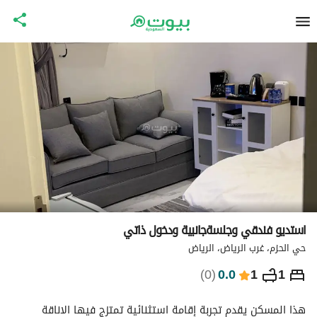
استديو فندقي وجلسةجانبية ودخول ذاتي
حي الحزم، غرب الرياض، الرياض
⃁
342
ليلة
)
0
(
0.0
1
1
التفاصيل
الاماكن القريبة
معلومات وزارة السياحة
هذا المسكن يقدم تجربة إقامة استثنائية تمتزج فيها الاناقة 