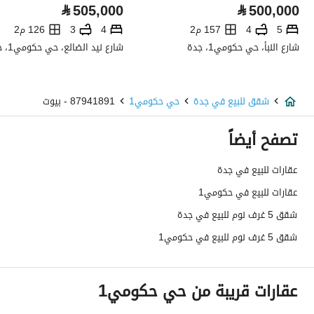
⃁
505,000
⃁
500,000
هاتف
نعم
5
4
157 م2
4
3
126 م2
شارع النبأ، حي حكومي1، جدة
شارع نيد الضالع، حي حكومي1، جدة
الياف ضوئية
نعم
تفاصيل اضافية
شقق للبيع في جدة
حي حكومي1
87941891 - بيوت
عمر العقار
جديد
تصفح أيضاً
عرض الشارع
0
عقارات للبيع في جدة
عقارات للبيع في حكومي1
رقم المخطط
586 / ج / س
شقق 5 غرف نوم للبيع في جدة
رقم صك الملكية
262089000450
شقق 5 غرف نوم للبيع في حكومي1
واجهة العقار
جنوبية
عقارات قريبة من حي حكومي1
حدود واطوال العقار
-