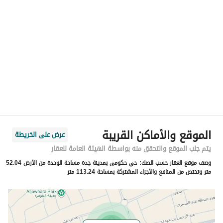
الموقع
المنطقة
منطقة مكة المكرمة
المدينة
جدة
الحي
حكومي1
اسم الشارع
يوسف تاشفين
الرمز البريدي
23836
الموقع والأماكن القريبة
عرض على الخريطة
رقم المبنى
3446
يتم جلب الموقع والتحقق منه بواسطة الهيئة العامة للعقار
وصف موقع العقار حسب الصك:
حي حكومى بمدينة جدة مساحة الوحدة من الأرض 52.04
الرقم الاضافي
8143
متر وتختص من المنافع والأجزاء المشتركة بمساحة 113.24 متر
خط العرض
21.8265452126272
خط الطول
39.15358473737438