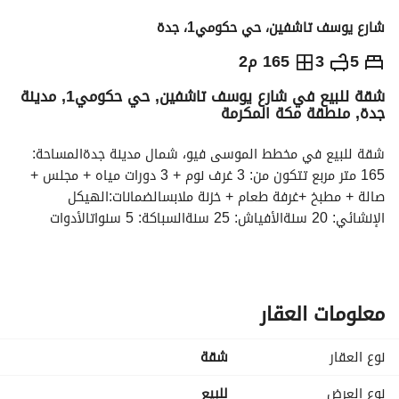
شارع يوسف تاشفين، حي حكومي1، جدة
565,000
⃁
5
3
165 م2
شقة للبيع في شارع يوسف تاشفين, حي حكومي1, مدينة
التفاصيل
معلومات ترخيص الإعلان
حاسبة التمويل
جدة, منطقة مكة المكرمة
شقة للبيع في مخطط الموسى فيو، شمال مدينة جدةالمساحة: 
165 متر مربع تتكون من: 3 غرف نوم + 3 دورات مياه + مجلس + 
صالة + مطبخ +غرفة طعام + خزنة ملابسالضمانات:الهيكل 
الإنشائي: 20 سنةالأفياش: 25 سنةالسباكة: 5 سنواتالأدوات 
الصحية: 15 سنواتالأسلاك الكهربائية: 15 سنةالمصعد: 5 
سنواتالمميزات: موقع مميز - تصميم مودرن - مصعدين - سمارت 
هوم - موقف خاص - كاميرات مراقبة - تشطيبات فاخرةالسعر: 565 
ألف
معلومات العقار
نوع العقار
شقة
نوع العرض
للبيع