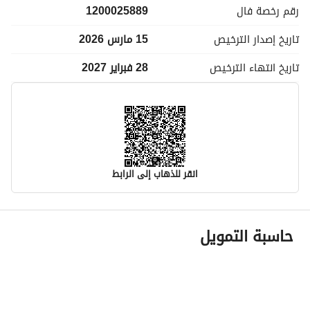
رقم رخصة
فال
1200025889
تاريخ إصدار
الترخيص
15 مارس 2026
تاريخ انتهاء
الترخيص
28 فبراير 2027
انقر للذهاب إلى الرابط
معلومات مسؤول الإعلان
حاسبة التمويل
اسم المسؤول
حامد علي محمد الشيخي
رقم المسؤول
0544068781