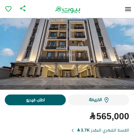
الخريطة
اطلب فيديو
⃁
565,000
القسط الشهري المقدر
3.7K
⃁