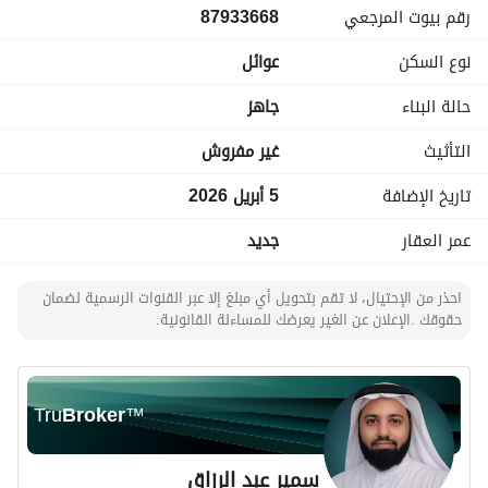
رقم بيوت المرجعي
87933668
نوع السكن
عوائل
حالة البناء
جاهز
التأثيث
غير مفروش
تاريخ الإضافة
5 أبريل 2026
عمر العقار
جديد
احذر من الإحتيال، لا تقم بتحويل أي مبلغ إلا عبر القنوات الرسمية لضمان
حقوقك .الإعلان عن الغير يعرضك للمساءلة القانونية.
Tru
Broker
™
سمير عبد الرزاق