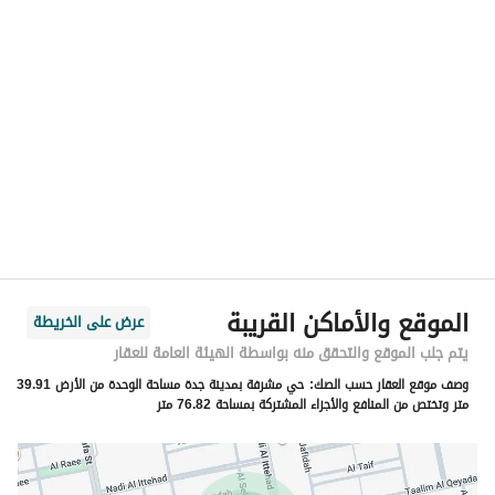
الموقع
المنطقة
منطقة مكة المكرمة
المدينة
جدة
الحي
مشرفة
اسم الشارع
الصيد
الرمز البريدي
23341
الموقع والأماكن القريبة
عرض على الخريطة
رقم المبنى
3471
يتم جلب الموقع والتحقق منه بواسطة الهيئة العامة للعقار
وصف موقع العقار حسب الصك:
حي مشرفة بمدينة جدة مساحة الوحدة من الأرض 39.91
الرقم الاضافي
6480
متر وتختص من المنافع والأجزاء المشتركة بمساحة 76.82 متر
خط العرض
21.53915169096516