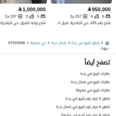
كهرباء
نعم
⃁
1,000,000
⃁
950,000
صرف صحي
نعم
5
6
257 م2
5
3
237 م2
شارع رقم 165، حي الجنادرية، شرق الرياض، الرياض
الياف ضوئية
نعم
تفاصيل اضافية
شقق للبيع في جدة
شمال جدة
حي مشرفة
87933668
- بيوت
عمر العقار
جديد
تصفح أيضاً
عرض الشارع
0
عقارات للبيع في جدة
رقم المخطط
(منح 1 ) / 7 / 3 / ت
عقارات للبيع في شمال جدة
رقم صك الملكية
560002441644
عقارات للبيع في مشرفة
شقق 4 غرف نوم للبيع في جدة
واجهة العقار
شمالية
شقق 4 غرف نوم للبيع في شمال جدة
حدود واطوال العقار
-
شقق 4 غرف نوم للبيع في مشرفة