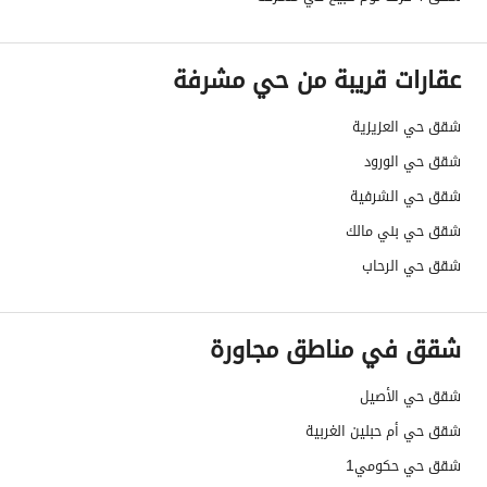
الضمانات والمدة
-
عقارات قريبة من حي مشرفة
قنوات الاعلان
منصة مرخصة ،لوحة اعلانية ،منصات التواصل
شقق حي العزيزية
هل يوجد اي التزام على
لا
شقق حي الورود
العقار ؟
شقق حي الشرفية
مطابقة لكود البناء
-
شقق حي بني مالك
السعودي
شقق حي الرحاب
العقار مرهون
لا
شقق في مناطق مجاورة
العقار مقيد
لا
شقق حي الأصيل
رقم الأرض
32
شقق حي أم حبلين الغربية
ملاحظات
-
شقق حي حكومي1