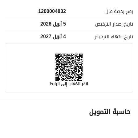
رقم رخصة
فال
1200004832
تاريخ إصدار
الترخيص
5 أبريل 2026
تاريخ انتهاء
الترخيص
4 أبريل 2027
انقر للذهاب إلى الرابط
معلومات مسؤول الإعلان
حاسبة التمويل
اسم المسؤول
سمير بن عبدالوارث بن محمد عبدالرزاق
رقم المسؤول
0555015586