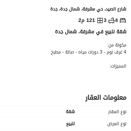
شارع الصيد، حي مشرفة، شمال جدة، جدة
530,000
⃁
4
3
121 م2
شقة للبيع في مشرفة، شمال جدة
التفاصيل
معلومات ترخيص الإعلان
حاسبة التمويل
مكونة من:
4 غرف نوم - 3 دورات مياه - صالة - مطبخ
المميزات:
حي هادئ - قريب من الخدمات الأساسية - قريب من السوبر ماركت 
والمطاعم والحدائق - منطقة متنامية ذات فرص استثمارية - كهرباء 
- مياه - صرف صحي - ألياف ضوئية
معلومات العقار
نوع العقار
شقة
نوع العرض
للبيع