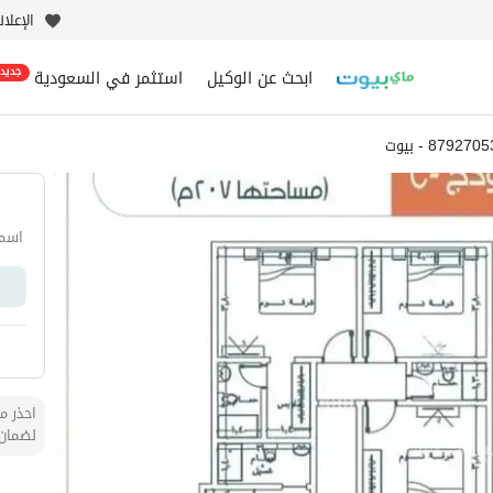
الإعلا
ابحث عن الوكيل
استثمر في السعودية
جديد
879270 - بيوت
اسم 
احذر من
لضمان 