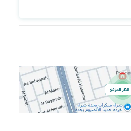
المساحة
695.5
عدد الغرف
5
هاتف
نعم
الياف ضوئية
نعم
انظر الموقع
هل يوجد اي التزام
لا
على العقار ؟
مطابقة لكود البناء
-