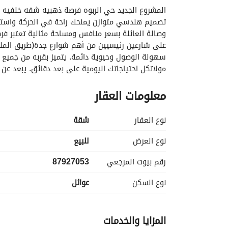
المشروع الجديد حي الربوه فرصة ذهبيه شقه خلفيه – 
مستشفى عرفان 5 دقائق. يبعد عن سوق البوادي 4 دقائق. للحجز والاستفسار0551812389
معلومات العقار
نوع العقار
شقة
نوع العرض
للبيع
رقم بيوت المرجعي
87927053
نوع السكن
عوائل
المزايا والخدمات