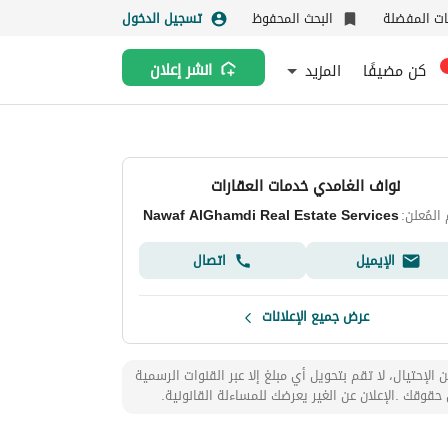
نات المفضلة
البحث المحفوظ
تسجيل الدخول
كن مضيفًا
المزيد
انشر إعلان
نواف الغامدي خدمات العقارات
المُعلن:
Nawaf AlGhamdi Real Estate Services
الإيميل
اتصال
عرض جميع الإعلانات
 الإحتيال، لا تقم بتحويل أي مبلغ إلا عبر القنوات الرسمية
حقوقك .الإعلان عن الغير يعرضك للمساءلة القانونية.