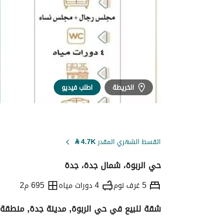
الخريطة
اطلب فيديو
القسط الشهري المقدر
4.7K
⃁
حي الربوة، شمال جدة، جدة
5 غرف نوم
4 دورات مياه
695 م2
شقة للبيع في حي الربوة, مدينة جدة, منطقة 
التفاصيل
معلومات ترخيص الإعلان
حاسبة ا