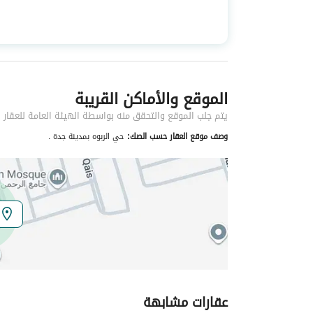
استخدام العقار
-
نوع العقار
شقق
الموقع والأماكن القريبة
خدمات العقار
يتم جلب الموقع والتحقق منه بواسطة الهيئة العامة للعقار
كهرباء
نعم
وصف موقع العقار حسب الصك:
حي الربوه بمدينة جدة .
صرف صحي
نعم
تفاصيل اضافية
عمر العقار
اقل من سنة
عرض الشارع
0
عقارات مشابهة
رقم المخطط
3 / 471 / ع