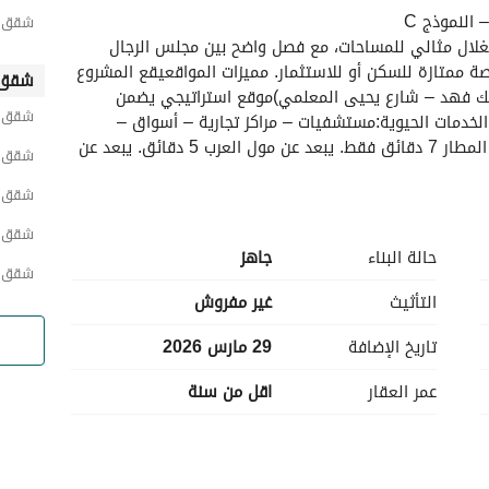
النموذج C
شقق ح
تصميم هندسي متوازن يمنحك راحة في الحركة واستغلال مثالي للمساحات، مع فصل واضح بين مجلس الرجال 
وصالة العائلة بسعر منافس ومساحة مثالية تعتبر فرصة ممتازة للسكن أو للاستثمار. مميزات المواقعيقع المشروع 
شقق 
على شارعين رئيسيين من أهم شوارع جدة(طريق الملك فهد – شارع يحيى المعلمي)موقع استراتيجي يضمن 
شقق ح
سهولة الوصول وحيوية دائمة. يتميز بقربه من جميع الخدمات الحيوية:مستشفيات – مراكز تجارية – أسواق – 
مولاتكل احتياجاتك اليومية على بعد دقائق. يبعد عن المطار 7 دقائق فقط. يبعد عن مول العرب 5 دقائق. يبعد عن 
شقق ح
شقق ح
شقق 
حالة البناء
جاهز
شقق ح
التأثيث
غير مفروش
تاريخ الإضافة
29 مارس 2026
عمر العقار
اقل من سنة