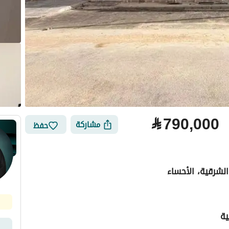
⃁
790,000
مشاركة
حفظ
لشرقية، الأحساء
ية
لتمويل
الموقع والأماكن القريبة