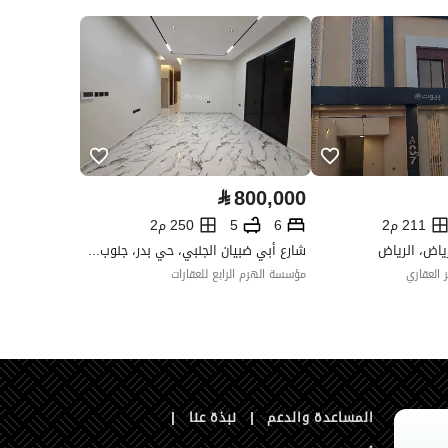
العقار مرهون
لا
العقار مقيد
لا
رقم الأرض
2 / 368
ملاحظات
-
ات التواصل الإجتماعي
⃁
800,000
211 م2
6
5
250 م2
ياض، الرياض
شارع أبي ضبيان الجنبي، حي بدر، جنوب الرياض، الرياض
 العقاري
مؤسسة الهرم الرابع للعقارات
المساعدة والدعم
|
نبذة عنا
|