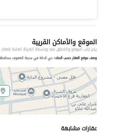
استخدام العقار
-
نوع العقار
فلل
الموقع والأماكن القريبة
خدمات العقار
يتم جلب الموقع والتحقق منه بواسطة الهيئة العامة للعقار
كهرباء
نعم
وصف موقع العقار حسب الصك:
حي الدانة في مدينة الهفوف بمحافظة 
تفاصيل اضافية
عمر العقار
جديد
عرض الشارع
18
رقم المخطط
4 / 1048
عقارات مشابهة
رقم صك الملكية
160026532130