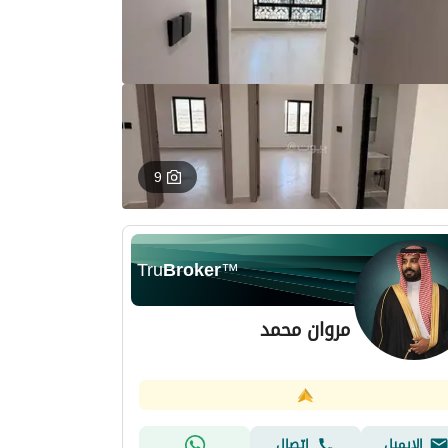
9
Tru
Broker
™
مروان محمد
الإيميل
اتصال