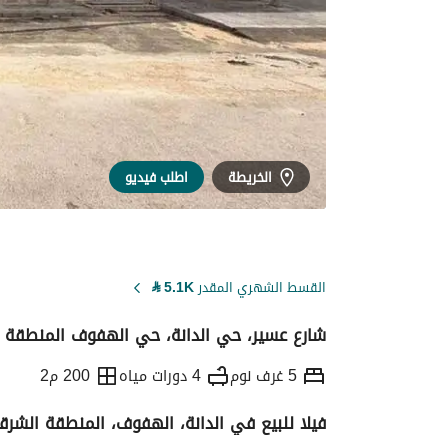
الخريطة
اطلب فيديو
القسط الشهري المقدر
5.1K
⃁
شارع عسير، حي الدانة، حي الهفوف المنطقة ا
5 غرف نوم
4 دورات مياه
200 م2
فيلا للبيع في الدانة، الهفوف، المنطقة الشرق
التفاصيل
معلومات ترخيص الإعلان
حاسبة ا