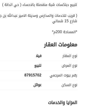
للبيع دبلكسات شبة منفصلة بالاحساء ( حي الدانة )
( قريب للخدمات والمدارس ومدينة الامير عبدالله بن جل
شارع 15 شمالي
*المساحة 200م*
معلومات العقار
حوش + كراج + مدخلين
: *الدور الارضي* :
نوع العقار
فیلا
* مجلس رجال . 
نوع العرض
للبيع
* مقلط رجال . 
رقم بيوت المرجعي
87915702
* صالة عائلية كبيرة . 
* مجلس نساء . 
نوع السكن
عوائل
* دورتين مياة . 
* مطبخ كبير . 
* حديقة خارجية . 
المزايا والخدمات