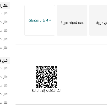
عقارا
فلل حي
+ 4 مزايا وخدمات
فلل حي
س قريبة
مستشفيات قريبة
فلل حي
فلل ح
فلل ح
فلل ف
فلل حي
فلل حي
فلل ح
انقر للذهاب إلى الرابط
فلل ح
فلل حي