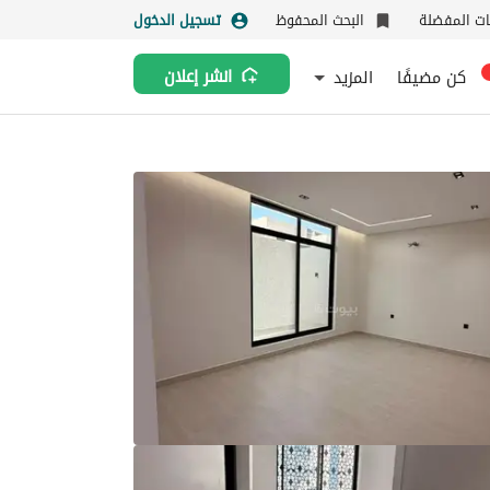
نات المفضلة
البحث المحفوظ
تسجيل الدخول
كن مضيفًا
المزيد
انشر إعلان