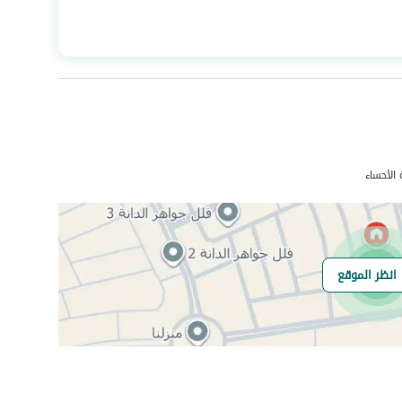
المساحة
200
عدد الغرف
9
صرف صحي
نعم
الأحساء
انظر الموقع
هل يوجد اي التزام
لا يوجد
على العقار ؟
مطابقة لكود البناء
Yes
السعودي