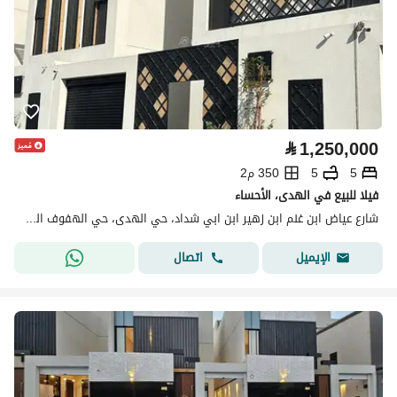
⃁
1,250,000
5
5
350 م2
فيلا للبيع في الهدى، الأحساء
شارع عياض ابن غنم ابن زهير ابن ابي شداد، حي الهدى، حي الهفوف المنطقة الشرقية، الأحساء
اتصال
الإيميل