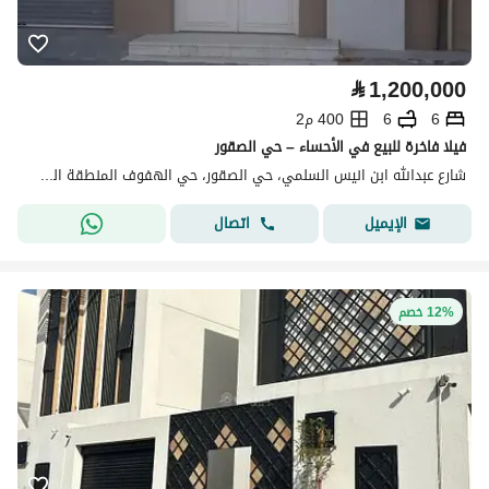
⃁
1,200,000
6
6
400 م2
فيلا فاخرة للبيع في الأحساء – حي الصقور
شارع عبدالله ابن انيس السلمي، حي الصقور، حي الهفوف المنطقة الشرقية، الأحساء
اتصال
الإيميل
12% خصم