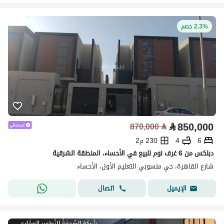
2.3% خصم
⃁
850,000
870,000
⃁
6
4
230 م2
دبلكس من 6 غرف نوم للبيع في الأحساء، المنطقة الشرقية
شارع القاهرة، حي منسوبي التعليم الأول، الأحساء
اتصال
الإيميل