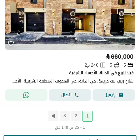
⃁
660,000
5
5
246 م2
فيلا للبيع في الدانة، الأحساء الشرقية
شارع زينب بنت خزيمة، حي الدانة، حي الهفوف المنطقة الشرقية، الأحساء
اتصال
الإيميل
3
2
1
1 - 25 من 148 فلل