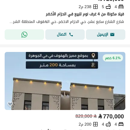
4
5
238 م2
فيلا مكونة من 4 غرف نوم للبيع في الحزام الأخضر
شارع الشارع سابع عشر، حي الحزام الاخضر، حي الهفوف المنطقة الشرقية، الأحساء
اتصال
الإيميل
6.1% خصم
⃁
770,000
820,000
⃁
4
4
200 م2