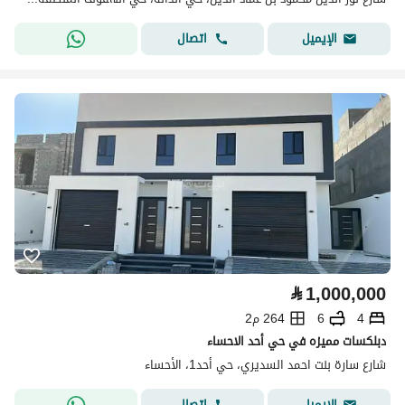
اتصال
الإيميل
⃁
1,000,000
4
6
264 م2
دبلكسات مميزه في حي أحد الاحساء
شارع سارة بنت احمد السديري، حي أحد1، الأحساء
اتصال
الإيميل