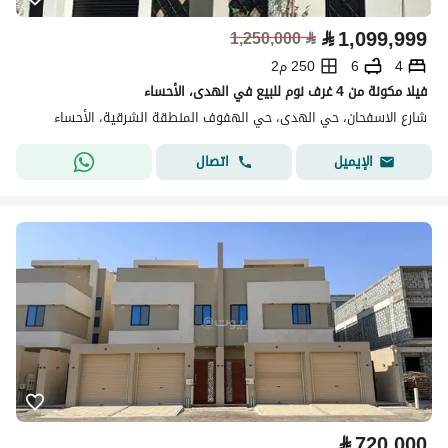
⃁
1,099,999
1,250,000
⃁
4
6
250 م2
فيلا مكونة من 4 غرف نوم للبيع في الهدى، الأحساء
شارع الاسفحان، حي الهدى، حي الهفوف المنطقة الشرقية، الأحساء
اتصال
الإيميل
⃁
720,000