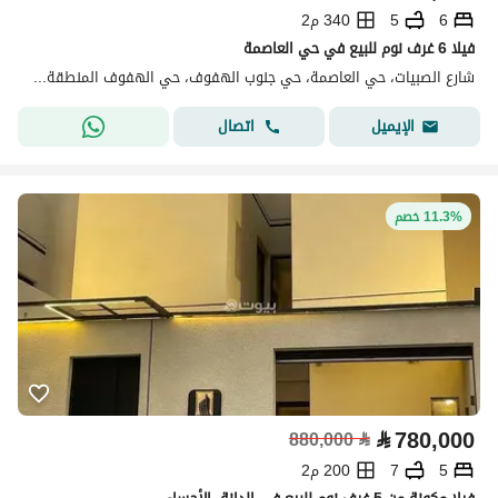
6
5
340 م2
فيلا 6 غرف نوم للبيع في حي العاصمة
شارع الصبيات، حي العاصمة، حي جنوب الهفوف، حي الهفوف المنطقة الشرقية، الأحساء
اتصال
الإيميل
11.3% خصم
⃁
780,000
880,000
⃁
5
7
200 م2