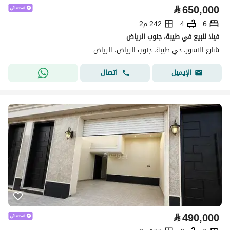
⃁
650,000
6
4
242 م2
فيلا للبيع في طيبة، جنوب الرياض
شارع النسور، حي طيبة، جنوب الرياض، الرياض
اتصال
الإيميل
⃁
490,000