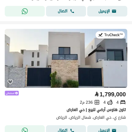
اتصال
الإيميل
في:27 يوليو 2026
⃁
1,799,000
4
4
236 م2
تاون هاوس أرضي للبيع | حي العارض
شارع ي، حي العارض، شمال الرياض، الرياض
اتصال
الإيميل