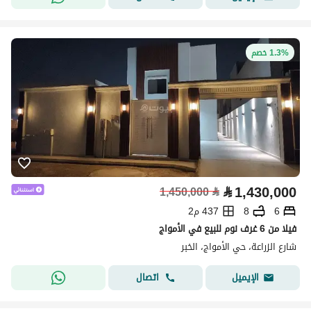
1.3% خصم
⃁
1,430,000
1,450,000
⃁
6
8
437 م2
فيلا من 6 غرف نوم للبيع في الأمواج
شارع الزراعة، حي الأمواج، الخبر
اتصال
الإيميل