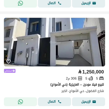
اتصال
الإيميل
⃁
1,250,000
5
5
306 م2
للبيع فيلا مودرن – العزيزية (حي الأمواج)
شارع الفضول، حي الأمواج، الخبر
اتصال
الإيميل