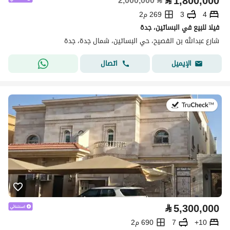
⃁
1,800,000
2,000,000
⃁
4
3
269 م2
فيلا للبيع في البساتين، جدة
شارع عبدالله بن الفصيح، حي البساتين، شمال جدة، جدة
اتصال
الإيميل
في:27 يوليو 2026
⃁
5,300,000
10+
7
690 م2