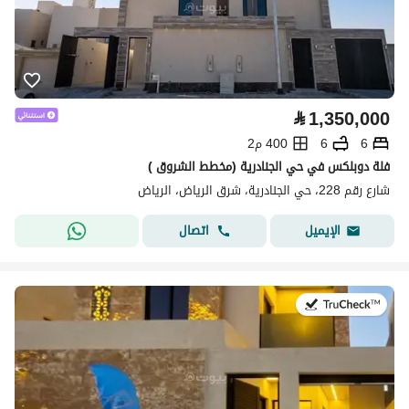
⃁
1,350,000
6
6
400 م2
فلة دوبلكس في حي الجنادرية (مخطط الشروق )
شارع رقم 228، حي الجنادرية، شرق الرياض، الرياض
اتصال
الإيميل
في:23 يوليو 2026