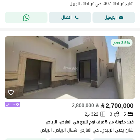
شارع غرناطة 307، حي غرناطة، الجبيل
اتصال
الإيميل
3.5% خصم
⃁
2,700,000
2,800,000
⃁
5
3
322 م2
فيلا مكونة من 5 غرف نوم للبيع في العارض، الرياض
شارع يحيى الزبيدي، حي العارض، شمال الرياض، الرياض