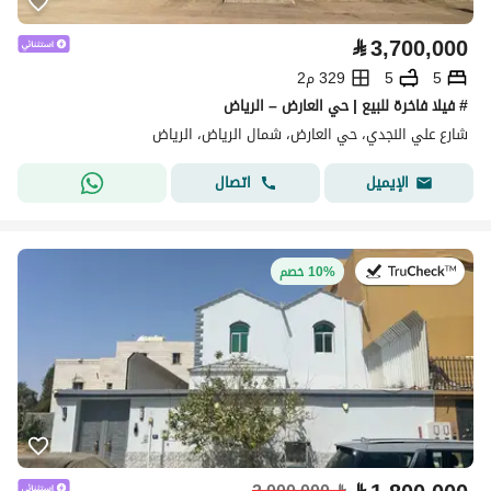
⃁
3,700,000
5
5
329 م2
# فيلا فاخرة للبيع | حي العارض – الرياض
شارع علي النجدي، حي العارض، شمال الرياض، الرياض
اتصال
الإيميل
في:27 يوليو 2026
10% خصم