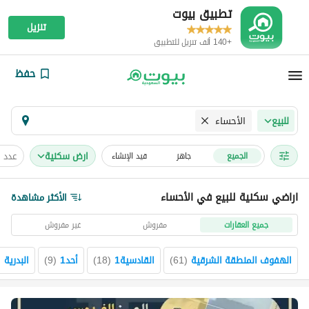
تطبيق بيوت
تنزيل
+140 ألف تنزيل للتطبيق
حفظ
الأحساء
للبيع
ارض سكنية
عدد 
الجميع
جاهز
قيد الإنشاء
اراضي سكنية للبيع في الأحساء
الأكثر مشاهدة
جميع العقارات
مفروش
غير مفروش
الهفوف المنطقة الشرقية
(
61
)
القادسية1
(
18
)
أحد1
(
9
)
البدرية
(