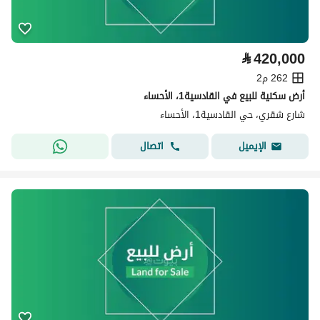
⃁
420,000
262 م2
أرض سكنية للبيع في القادسية1، الأحساء
شارع شقري، حي القادسية1، الأحساء
اتصال
الإيميل