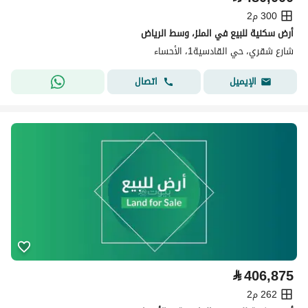
300 م2
أرض سكنية للبيع في الملز، وسط الرياض
شارع شقري، حي القادسية1، الأحساء
اتصال
الإيميل
⃁
406,875
262 م2