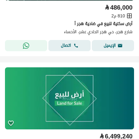
⃁
486,000
810 م2
أرض سكنية للبيع في ضاحية هجر أ
شارع هجر، حي هجر الحادي عشر، الأحساء
اتصال
الإيميل
⃁
6,499,240