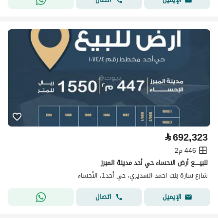
⃁
692,323
446 م2
للبيـــــع أرض الاحساء حي أحد مدينة المبرز
شارع سارة بنت احمد السديري، حي أحد1، الأحساء
اتصال
الإيميل