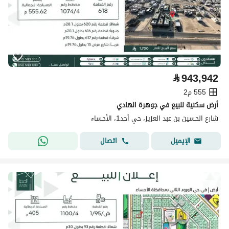
⃁
943,942
555 م2
أرض سكنية للبيع في جوهرة الهادي
شارع الحسين بن عبد العزيز، حي أحد1، الأحساء
اتصال
الإيميل