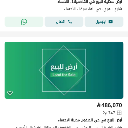
أرض سكنية للبيع في القادسية1، الأحساء
شارع شقري، حي القادسية1، الأحساء
اتصال
الإيميل
⃁
486,070
747 م2
أرض للبيع في حي الصقور, مدينة الاحساء
شارع الشيهان، حي الصقور، حي الهفوف المنطقة الشرقية، الأحساء