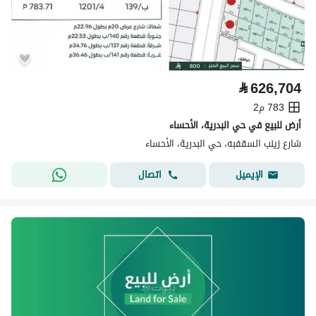
⃁
626,704
783 م2
أرض للبيع في حي البدرية، الأحساء
شارع زينب السقفبه، حي البدرية، الأحساء
اتصال
الإيميل