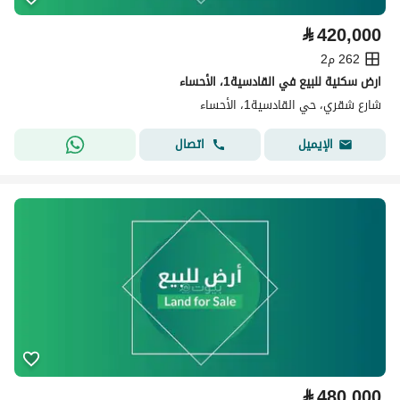
⃁
420,000
262 م2
ارض سكنية للبيع في القادسية1، الأحساء
شارع شقري، حي القادسية1، الأحساء
اتصال
الإيميل
⃁
480,000