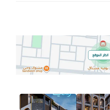
عدد الغرف
-
هاتف
نعم
انظر الموقع
هل يوجد اي التزام
لا
على العقار ؟
مطابقة لكود البناء
-
السعودي
العقار مرهون
لا
العقار مقيد
نعم