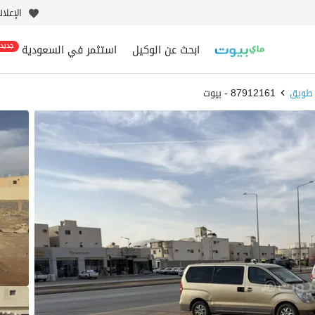
الإعلا
ابحث عن الوكيل
استثمر في السعودية
جديد
طويق
87912161 - بيوت