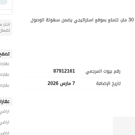
أرض تجارية للبيع بموقع مميز على شارع حيوي بعرض 30 متر، تتمتع بموقع استراتيجي يضمن سهولة الوصول 
احذر من
لضمان 
تصفح 
عقارات
رقم بيوت المرجعي
87912161
عقارات
تاريخ الإضافة
7 مارس 2026
عقارات
 استثماري متعدد الاستخدامات.
عقارا
اراضي
اراضي
اراضي 