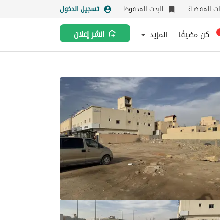
نات المفضلة
البحث المحفوظ
تسجيل الدخول
كن مضيفًا
المزيد
انشر إعلان