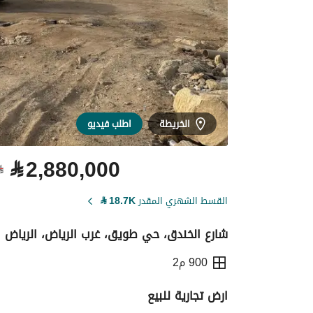
الخريطة
اطلب فيديو
⃁
2,880,000
⃁
القسط الشهري المقدر
18.7K
⃁
شارع الخندق، حي طويق، غرب الرياض، الرياض
900 م2
ارض تجارية للبيع
التفاصيل
معلومات ترخيص الإعلان
حاسبة ا