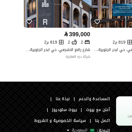
رقم الأرض
3932
ملاحظات
ارض تجارية
ة
⃁
399,000
819 م2
2
2
819 م2
شارع رافع الاشجعي، حي ابحر الجنوبية، شمال جدة، جدة
شارع رافع الاشجعي، حي ابحر الجنوبية، شمال جدة، جدة
شركة درة العقارية
المساعدة والدعم
|
نبذة عنا
|
أعلن مع بيوت
|
بيوت ستوديوز
|
اتصل بنا
|
سياسة الخصوصية و الشروط
السعودية
الدولة: