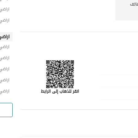
اتف
اراضي 
اراضي
اراضي
اراضي
اراضي 
اراضي
اراضي 
اراضي
انقر للذهاب إلى الرابط
رقم المسؤول
0503888115