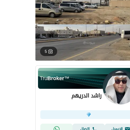
5
Tru
Broker
™
راشد الدريهم
الإيميل
اتصال