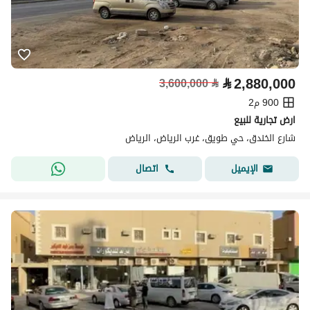
⃁
2,880,000
3,600,000
⃁
900 م2
ارض تجارية للبيع
شارع الخندق، حي طويق، غرب الرياض، الرياض
اتصال
الإيميل