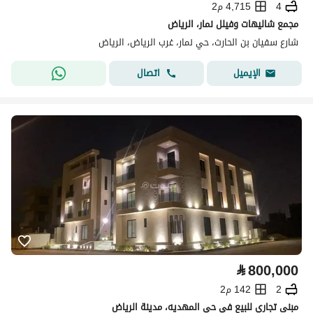
4
4,715 م2
مجمع شاليهات وفيلل نمار، الرياض
شارع سفيان بن الحارث، حي نمار، غرب الرياض، الرياض
اتصال
الإيميل
⃁
800,000
2
142 م2
مبنى تجاري للبيع في حي المهديه، مدينة الرياض