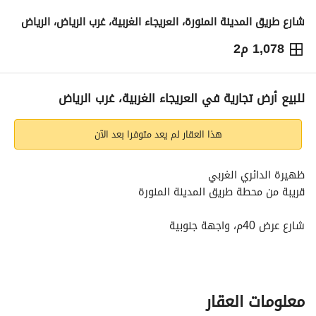
شارع طريق المدينة المنورة، العريجاء الغربية، غرب الرياض، الرياض
1,078 م2
4,315,000
⃁
التفاصيل
معلومات ترخيص الإعلان
حاسبة التمويل
للبيع أرض تجارية في العريجاء الغربية، غرب الرياض
هذا العقار لم يعد متوفرا بعد الآن
ظهيرة الدائري الغربي
قريبة من محطة طريق المدينة المنورة
شارع عرض 40م، واجهة جنوبية
الأطوال: 45م * 26م
المسموح عليها
دور أرضي + 3 أدوار
معلومات العقار
على السوم