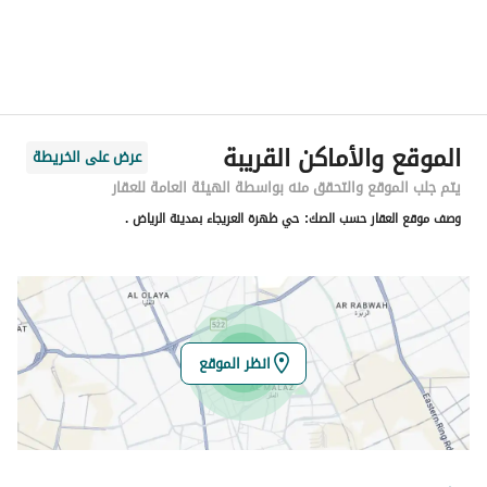
الحي
العريجاء الغربية
اسم الشارع
طريق المدينة المنورة
الرمز البريدي
14921
الموقع والأماكن القريبة
عرض على الخريطة
رقم المبنى
4064
يتم جلب الموقع والتحقق منه بواسطة الهيئة العامة للعقار
وصف موقع العقار حسب الصك:
حي ظهرة العريجاء بمدينة الرياض .
الرقم الاضافي
6107
خط العرض
24.57346111446509
خط الطول
46.596298910105844
انظر الموقع
تفاصيل العقار
نوع الإعلان
للبيع