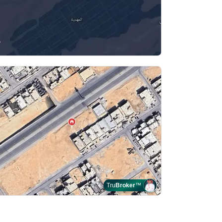
Tru
Broker
™