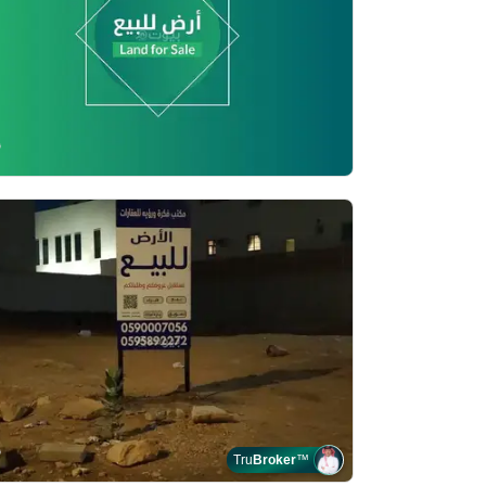
Tru
Broker
™