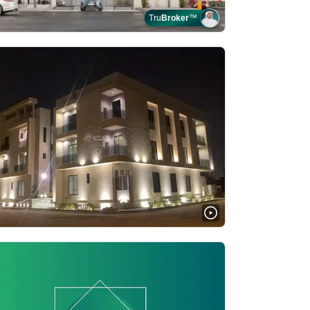
Tru
Broker
™