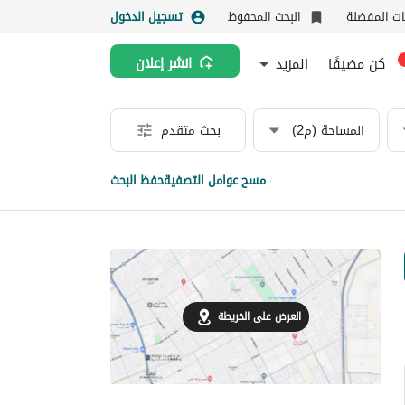
نات المفضلة
البحث المحفوظ
تسجيل الدخول
كن مضيفًا
المزيد
انشر إعلان
المساحة (م2)
بحث متقدم
مسح عوامل التصفية
حفظ البحث
العرض على الخريطة