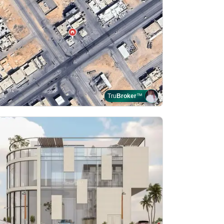
Tru
Broker
™