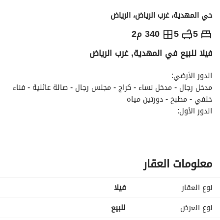
حي المهدية، غرب الرياض، الرياض
2,000,000
⃁
5
5
340 م2
فيلا للبيع في المهدية, غرب الرياض
التفاصيل
معلومات ترخيص الإعلان
حاسبة التمويل
الدور الأرضي:
مدخل رجال - مدخل نساء - كراج - مجلس رجال - صالة عائلية - فناء 
خلفي - مطبخ - دورتين مياه
الدور الأول:
3 أجنحة نوم ماستر - صالة
الدور الثاني:
غرفة نوم ماستر - صالة واسعة - غرفة خادمة - غرفة غسيل - سطح 
واسع
معلومات العقار
مميزات المشروع:
قريب من مجمع تعليمي - قريب من حديقة ومسجد
نوع العقار
فیلا
نوع العرض
للبيع