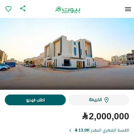
الخريطة
اطلب فيديو
⃁
2,000,000
القسط الشهري المقدر
13.0K
⃁