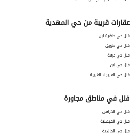
الضمانات والمدة
-
عقارات قريبة من حي المهدية
قنوات الاعلان
منصة مرخصة ،لوحة اعلانية ،الإذاعة ،منصا
فلل حي ظهرة لبن
هل يوجد اي التزام على
لا يوجد
فلل حي طويق
العقار ؟
فلل حي عرقة
مطابقة لكود البناء
Yes
فلل حي لبن
السعودي
فلل حي العريجاء الغربية
العقار مرهون
لا
فلل في مناطق مجاورة
العقار مقيد
لا
فلل حي الخزامى
رقم الأرض
4890
فلل حي الفيصلية
ملاحظات
-
فلل حي الخالدية