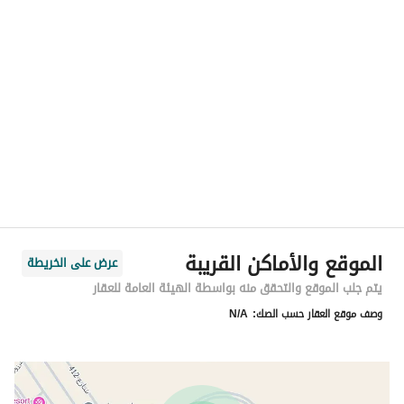
الموقع
المنطقة
منطقة الرياض
المدينة
الرياض
الحي
المهدية
اسم الشارع
-
الرمز البريدي
13758
الموقع والأماكن القريبة
عرض على الخريطة
رقم المبنى
4613
يتم جلب الموقع والتحقق منه بواسطة الهيئة العامة للعقار
وصف موقع العقار حسب الصك:
N/A
الرقم الاضافي
7187
خط العرض
24.666370235414036