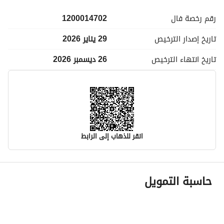
رقم رخصة
فال
1200014702
تاريخ إصدار
الترخيص
29 يناير 2026
تاريخ انتهاء
الترخيص
26 ديسمبر 2026
انقر للذهاب إلى الرابط
معلومات مسؤول الإعلان
حاسبة التمويل
اسم المسؤول
عبدالعزيز عبدالله بن سلطان بن سفران
رقم المسؤول
0501847967