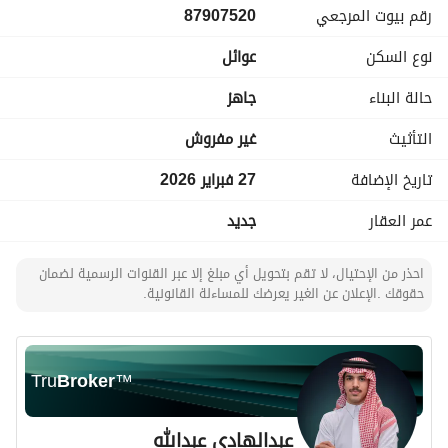
رقم بيوت المرجعي
87907520
نوع السكن
عوائل
حالة البناء
جاهز
التأثيث
غير مفروش
تاريخ الإضافة
27 فبراير 2026
عمر العقار
جديد
احذر من الإحتيال، لا تقم بتحويل أي مبلغ إلا عبر القنوات الرسمية لضمان
حقوقك .الإعلان عن الغير يعرضك للمساءلة القانونية.
Tru
Broker
™
عبدالهادي عبدالله