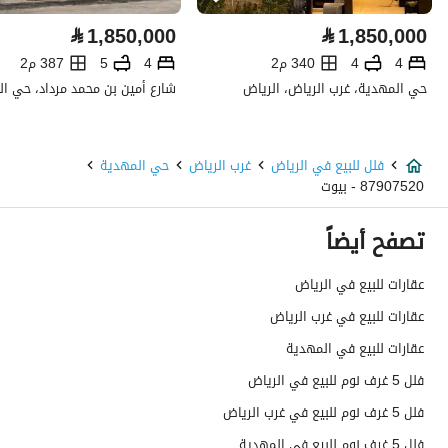
كهرباء
نعم
⃁
1,850,000
⃁
1,850,000
صرف صحي
نعم
4
4
340 م2
4
5
387 م2
حي المهدية، غرب الرياض، الرياض
الياف ضوئية
نعم
تفاصيل اضافية
فلل للبيع في الرياض
غرب الرياض
حي المهدية
87907520 - بيوت
عمر العقار
جديد
تصفح أيضاً
عرض الشارع
20
عقارات للبيع في الرياض
رقم المخطط
2566
عقارات للبيع في غرب الرياض
رقم صك الملكية
9925675954800002
عقارات للبيع في المهدية
فلل 5 غرف نوم للبيع في الرياض
واجهة العقار
شمالية
فلل 5 غرف نوم للبيع في غرب الرياض
حدود واطوال العقار
-
فلل 5 غرف نوم للبيع في المهدية