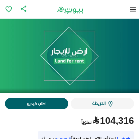
الخريطة
اطلب فيديو
⃁
104,316
سنوياً