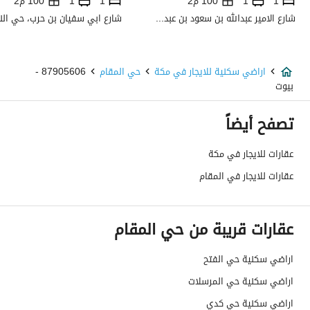
1
1
100 م2
1
1
100 م2
استخدام العقار
-
شارع الامير عبدالله بن سعود بن عبدالله صنيتان ال سعود، حي الياسمين، شمال الرياض، الرياض
نوع العقار
اراضي سكنية
اراضي سكنية للايجار في مكة
حي المقام
87905606 -
السعر
104316
بيوت
المساحة
551.94
تصفح أيضاً
عدد الغرف
-
عقارات للايجار في مكة
عقارات للايجار في المقام
خدمات العقار
كهرباء
نعم
عقارات قريبة من حي المقام
تفاصيل اضافية
اراضي سكنية حي الفتح
اراضي سكنية حي المرسلات
عمر العقار
-
اراضي سكنية حي كدي