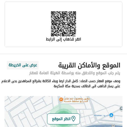
انقر للذهاب إلى الرابط
معلومات مسؤول الإعلان
الموقع والأماكن القريبة
عرض على الخريطة
اسم المسؤول
ضيف الله بخيت زاعب المتعاني
يتم جلب الموقع والتحقق منه بواسطة الهيئة العامة للعقار
وصف موقع العقار حسب الصك:
كامل الدار ارضا وبناء الكائنة بشرائع المجاهدين بحى الاعلام
رقم المسؤول
0554446779
على يسار الذاهب الى الطائف بمدينة مكة المكرمة
الموقع
المنطقة
منطقة مكة المكرمة
انظر الموقع