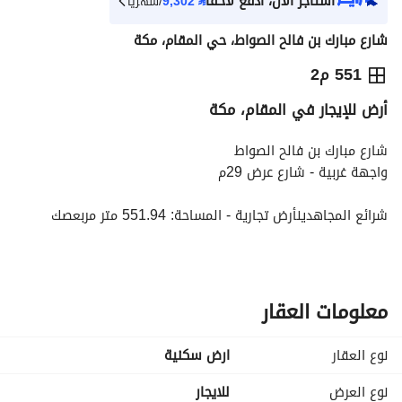
استأجر الآن، ادفع لاحقاً
⃁
9,302
/شهرياً
شارع مبارك بن فالح الصواط، حي المقام، مكة
⃁
104,316
سنوياً
551 م2
أرض للإيجار في المقام، مكة
يص الإعلان
الاماكن القريبة
شارع مبارك بن فالح الصواط
واجهة غربية - شارع عرض 29م
شرائع المجاهدينأرض تجارية - المساحة: 551.94 متر مربعصك 
إلكتروني ساري ومحدث - واجهة على شارع تجاري
المميزات الاستثمارية:موقع على محور تجاري نشطتبعد قرابة 500 م 
عن طريق الطائف السريمناسبة لإنشاء محلات أو مبنى تجاري 
سكنيواجهة قابلة للاستثمار التجاريشكل منتظم يسهل التصميم 
معلومات العقار
والتقسيمسهولة الوصول والحركةفرصة استثمار في منطقة تشهد 
نموًا عمرانيًا وتجاريًا
نوع العقار
ارض سكنية
نوع العرض
للايجار