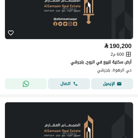
⃁
190,200
600 م2
أرض سكنية للبيع في الروح, بلجرشي
حي الرهوة، بلجرشي
اتصال
الإيميل