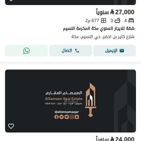
⃁
27,000
سنوياً
4
3
677 م2
شقة للايجار السنوي مكة المكرمة النسيم
شارع كثير بن اخضر، حي النسيم، مكة
اتصال
الإيميل
⃁
24,000
سنوياً