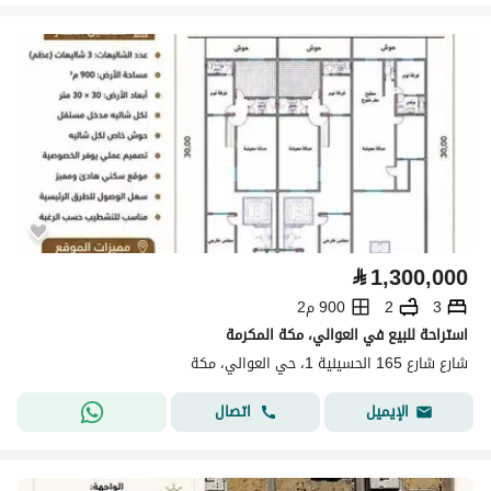
⃁
1,300,000
3
2
900 م2
استراحة للبيع في العوالي، مكة المكرمة
شارع شارع 165 الحسينية 1، حي العوالي، مكة
اتصال
الإيميل