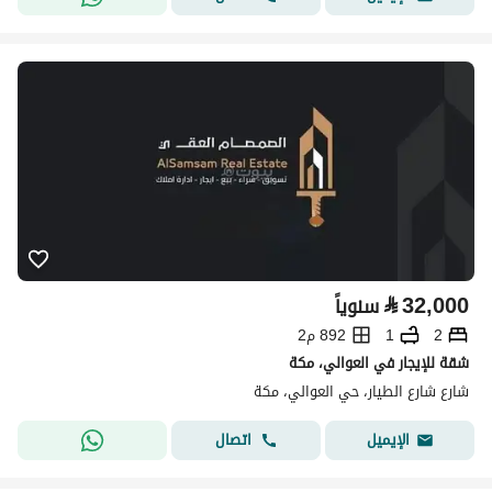
⃁
32,000
سنوياً
2
1
892 م2
شقة للإيجار في العوالي، مكة
شارع شارع الطيار، حي العوالي، مكة
اتصال
الإيميل