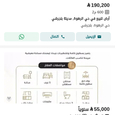
⃁
190,200
600 م2
أرض للبيع في حي الرهوة, مدينة بلجرشي
حي الرهوة، بلجرشي
اتصال
الإيميل
⃁
55,000
سنوياً