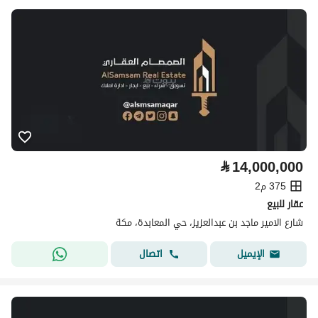
⃁
14,000,000
375 م2
عقار للبيع
شارع الامير ماجد بن عبدالعزيز، حي المعابدة، مكة
اتصال
الإيميل