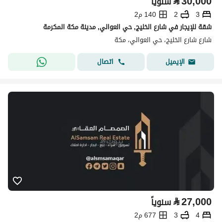
⃁
30,000
سنوياً
3
2
140 م2
شقة للإيجار في شارع الخليج, حي العوالي, مدينة مكة المكرمة
شارع شارع الخليج، حي العوالي، مكة
اتصال
الإيميل
⃁
27,000
سنوياً
4
3
677 م2