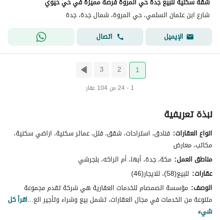
شقة سكنية للبيع جدة حي المروة فرصة مميزة في حي حيوي
شارع ابن عثمان السلمي، حي المروة، شمال جدة، جدة
اتصال
الإيميل
3
2
1
1 - 24 من 104 عقار
نبذة تعريفية
انواع العقارات:
فنادق، استراحات، شقق، فلل، عمائر سكنية، اراضي سكنية،
مكاتب، معارض
مناطق العمل:
مكة، جدة، أبها، أم الراكه، بلجرشي
عقارات:
للبيع(58)، للايجار(46)
الوصف:
مؤسسة الصمصام للخدمات العقارية هي شركة تقدم مجموعة
متنوعة من الخدمات في مجال العقارات، تشمل بيع وشراء وتأجير الع...
اقرأ كل
شيء