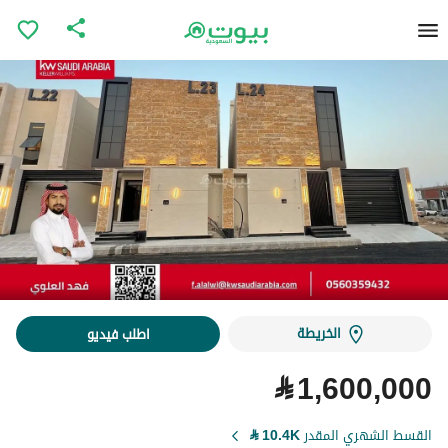
الخريطة
اطلب فيديو
⃁
1,600,000
القسط الشهري المقدر
10.4K
⃁