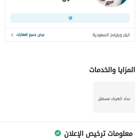
تأسيس كهرباء (الفنار)
إضاءة كاملة مانعة للتوهج
نظام كاميرات مراقبة
انتركوم بشاشات وتحكم إلكتروني
بناء مطابق للكود السعودي
كيلر ويليامز السعودية
عرض جميع العقارات
تأمين 10 سنوات من التعاونية ضد العيوب الخفية
فيلا تجمع بين التصميم المودرن، الجودة العالية، والتقنيات الحديثة، 
في أحد أرقى أحياء جدة. 
فرصة مثالية للسكن الراقي أو الاستثمار الآمن.
المزايا والخدمات
عداد كهرباء مستقل
معلومات ترخيص الإعلان