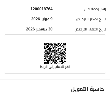
رقم رخصة
فال
1200018764
تاريخ إصدار
الترخيص
9 فبراير 2026
تاريخ انتهاء
الترخيص
30 ديسمبر 2026
انقر للذهاب إلى الرابط
معلومات مسؤول الإعلان
حاسبة التمويل
اسم المسؤول
فهد نغيمش غازي العلوي
رقم المسؤول
0560359432