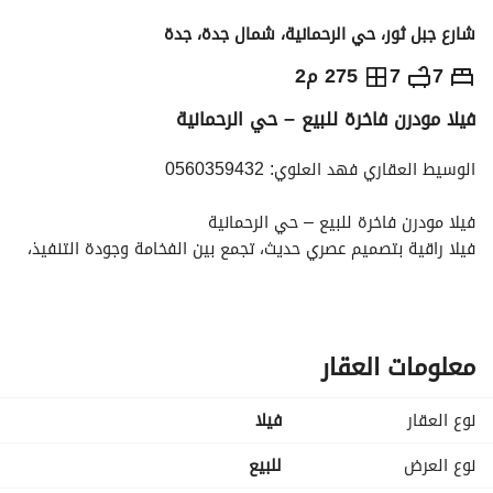
شارع جبل ثور، حي الرحمانية، شمال جدة، جدة
1,600,000
⃁
7
7
275 م2
فيلا مودرن فاخرة للبيع – حي الرحمانية
التفاصيل
معلومات ترخيص الإعلان
حاسبة التمويل
الوسيط العقاري فهد العلوي: 0560359432
فيلا مودرن فاخرة للبيع – حي الرحمانية
فيلا راقية بتصميم عصري حديث، تجمع بين الفخامة وجودة التنفيذ، 
صُممت لتلبي أعلى معايير السكن المريح والخصوصية، مع اعتماد 
كامل على الكود السعودي للبناء وضمان طويل الأمد. 
المساحة:
مساحة البناء : 275.8 م²
معلومات العقار
دورين وملحق
درج داخلي
نوع العقار
فیلا
تفاصيل الفيلا:
الدور الأرضي – الاستقبال والضيافة:
نوع العرض
للبيع
مجالس مستقلة للرجال والنساء