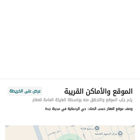
الموقع
المنطقة
منطقة مكة المكرمة
المدينة
جدة
الحي
الرحمانية
اسم الشارع
جبل ثور
الرمز البريدي
23765
الموقع والأماكن القريبة
عرض على الخريطة
رقم المبنى
8473
يتم جلب الموقع والتحقق منه بواسطة الهيئة العامة للعقار
وصف موقع العقار حسب الصك:
حي الرحمانية في مدينة جدة
الرقم الاضافي
2294
خط العرض
21.799368377258187