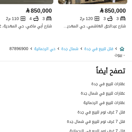
كهرباء
نعم
⃁
850,000
⃁
850,000
تفاصيل اضافية
3
3
120 م2
3
4
110 م2
شارع عبدالحق الهاشمي، حي المهدية، غرب الرياض، الرياض
عمر العقار
جديد
عرض الشارع
15
فلل للبيع في جدة
شمال جدة
حي الرحمانية
87896900
- بيوت
رقم المخطط
290 / ب / 1402
تصفح أيضاً
رقم صك الملكية
394576000209
عقارات للبيع في جدة
واجهة العقار
غربية
عقارات للبيع في شمال جدة
حدود واطوال العقار
-
عقارات للبيع في الرحمانية
فلل 7 غرف نوم للبيع في جدة
الضمانات والمدة
-
فلل 7 غرف نوم للبيع في شمال جدة
قنوات الاعلان
منصة مرخصة ،لوحة اعلانية ،منصات التواصل
فلل 7 غرف نوم للبيع في الرحمانية