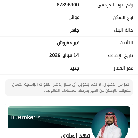
رقم بيوت المرجعي
87896900
صالة طعام أنيقة
مطبخ واسع
نوع السكن
عوائل
دورتا مياه
غرفة سائق بدورة مياه
حالة البناء
جاهز
الدور الأول – خصوصية العائلة:
غرفة نوم رئيسية بدورة مياه وغرفة ملابس
التأثيث
غير مفروش
3 غرف نوم إضافية
تاريخ الإضافة
14 فبراير 2026
دورة مياه مشتركة
الملحق:
عمر العقار
جديد
3 غرف نوم
دورتا مياه
احذر من الإحتيال، لا تقم بتحويل أي مبلغ إلا عبر القنوات الرسمية لضمان
صالة
حقوقك .الإعلان عن الغير يعرضك للمساءلة القانونية.
سطح واسع قابل للاستخدام
المميزات:
تكييف سبليت
تأسيس مصعد
Tru
Broker
™
تأسيس فايبر
موقف سيارة
فهد العلوي