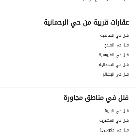
هل يوجد اي التزام على
لايوجد
العقار ؟
عقارات قريبة من حي الرحمانية
مطابقة لكود البناء
Yes
فلل حي الصالحية
السعودي
فلل حي الفلاح
فلل حي الفروسية
العقار مرهون
لا
فلل حي الحمدانية
العقار مقيد
لا
فلل حي البشائر
رقم الأرض
(132) / الجزء ج / 2
فلل في مناطق مجاورة
ملاحظات
-
فلل حي الربوة
حدود العقار/الملكية
فلل حي العشيرية
الشمالي
فلل حي حكومي1