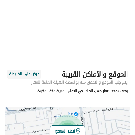
المنطقة
منطقة مكة المكرمة
المدينة
مكة
الحي
العوالي
اسم الشارع
شارع الإجازة
الرمز البريدي
24372
الموقع والأماكن القريبة
عرض على الخريطة
رقم المبنى
3642
يتم جلب الموقع والتحقق منه بواسطة الهيئة العامة للعقار
وصف موقع العقار حسب الصك:
حي العوالى بمدينة مكة المكرمة .
الرقم الاضافي
8468
خط العرض
21.358925740757616
خط الطول
39.88979208194058
انظر الموقع