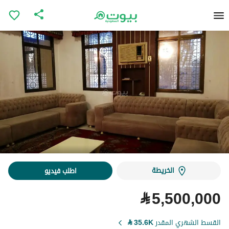
الخريطة
اطلب فيديو
⃁
5,500,000
القسط الشهري المقدر
35.6K
⃁