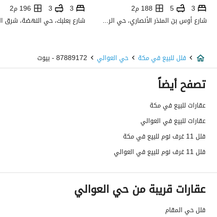
صرف صحي
نعم
3
5
188 م2
3
3
196 م2
شارع أوس بن المنذر الأنصاري، حي الرمال، شرق الرياض، الرياض
تفاصيل اضافية
عمر العقار
اكثر من عشر سنوات
فلل للبيع في مكة
حي العوالي
87889172 - بيوت
عرض الشارع
12
تصفح أيضاً
رقم المخطط
1 / 21 / 26
عقارات للبيع في مكة
عقارات للبيع في العوالي
رقم صك الملكية
460624005375
فلل 11 غرف نوم للبيع في مكة
واجهة العقار
جنوبية شرقية
فلل 11 غرف نوم للبيع في العوالي
حدود واطوال العقار
-
عقارات قريبة من حي العوالي
الضمانات والمدة
-
قنوات الاعلان
منصات التواصل الإجتماعي ،لوحة اعلانية 
فلل حي المقام