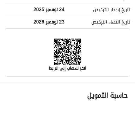
تاريخ إصدار
الترخيص
24 نوفمبر 2025
تاريخ انتهاء
الترخيص
23 نوفمبر 2026
انقر للذهاب إلى الرابط
معلومات مسؤول الإعلان
حاسبة التمويل
اسم المسؤول
ياسر بن صالح بن فالح الغامدي
رقم المسؤول
0505779029
الموقع