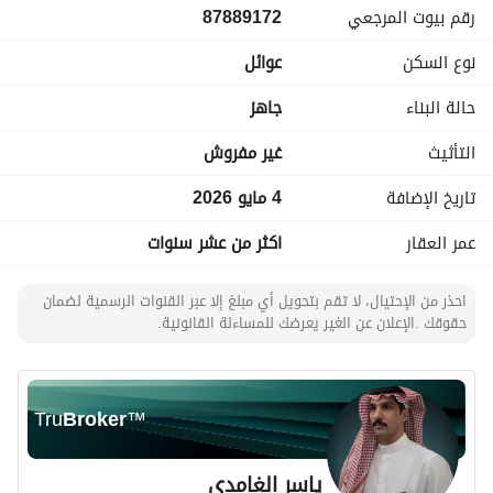
رقم بيوت المرجعي
87889172
حوش خاص يوفر مساحة خارجية مريحة وخصوصية عالية
مواقف سيارات متعددة
نوع السكن
عوائل
المميزات:
حالة البناء
جاهز
موقع زاوية مميز يضمن إضاءة طبيعية وتهوية ممتازة
التأثيث
غير مفروش
غير مفروشة لتمنحك حرية التصميم الكامل
تاريخ الإضافة
4 مايو 2026
تصميم واسع يناسب العائلات الكبيرة
توفر الكهرباء بشكل مستمر
عمر العقار
اكثر من عشر سنوات
إمدادات مياه موثوقة
نظام صرف صحي متكامل
احذر من الإحتيال، لا تقم بتحويل أي مبلغ إلا عبر القنوات الرسمية لضمان
حقوقك .الإعلان عن الغير يعرضك للمساءلة القانونية.
فيلا مثالية تجمع بين المساحة، الخصوصية، والموقع الاستراتيجي – 
فرصة لا تُعوّض للسكن أو الاستثمار.
Tru
Broker
™
ياسر الغامدي