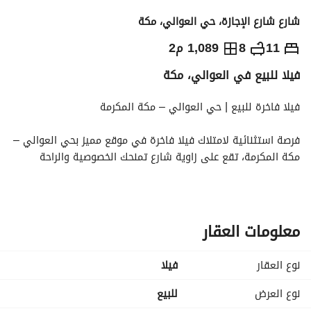
شارع شارع الإجازة، حي العوالي، مكة
5,500,000
⃁
11
8
1,089 م2
فيلا للبيع في العوالي، مكة
التفاصيل
معلومات ترخيص الإعلان
حاسبة التمويل
فيلا فاخرة للبيع | حي العوالي – مكة المكرمة
فرصة استثنائية لامتلاك فيلا فاخرة في موقع مميز بحي العوالي – 
مكة المكرمة، تقع على زاوية شارع تمنحك الخصوصية والراحة 
والتهوية المثالية. 
تفاصيل العقار:
معلومات العقار
المساحة: 33 × 33 متر
عدد الغرف: 11 غرفة نوم واسعة
نوع العقار
فیلا
عدد دورات المياه: 8 دورات مياه
صالات معيشة رحبة مثالية للعائلات والتجمعات
نوع العرض
للبيع
مطبخ قابل للتخصيص حسب ذوقك