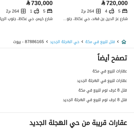
⃁
730,000
⃁
720,000
تفاصيل اضافية
5
4
264 م2
5
1
264 م2
شارع عز الدين بن فهد، حي عكاظ، جنوب الرياض، الرياض
عمر العقار
جديد
عرض الشارع
20
فلل للبيع في مكة
حي الهجلة الجديد
87886165 - بيوت
رقم المخطط
1 / 7 / 115 / أ
تصفح أيضاً
رقم صك الملكية
960026296492
عقارات للبيع في مكة
عقارات للبيع في الهجلة الجديد
واجهة العقار
شمالية
فلل 8 غرف نوم للبيع في مكة
حدود واطوال العقار
-
فلل 8 غرف نوم للبيع في الهجلة الجديد
الضمانات والمدة
ضمان السباكة والكهرباء 3 سنوات ضمان الإنشائي 10 سنوات
عقارات قريبة من حي الهجلة الجديد
قنوات الاعلان
منصة مرخصة ،لوحة اعلانية ،منصات التواصل