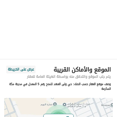
الموقع
المنطقة
منطقة مكة المكرمة
المدينة
مكة
الحي
الهجلة الجديد
اسم الشارع
سيمون
الرمز البريدي
24368
الموقع والأماكن القريبة
عرض على الخريطة
رقم المبنى
3765
يتم جلب الموقع والتحقق منه بواسطة الهيئة العامة للعقار
وصف موقع العقار حسب الصك:
حي ولى العهد للمنح رقم 5 المعدل في مدينة مكة
الرقم الاضافي
6857
المكرمة
خط العرض
21.288482395231526
خط الطول
39.8337395049178