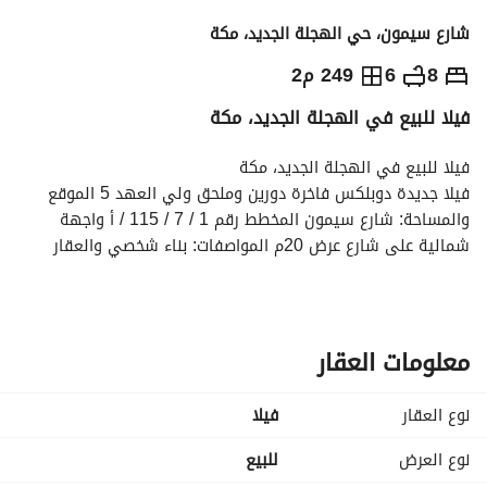
شارع سيمون، حي الهجلة الجديد، مكة
1,250,000
⃁
8
6
249 م2
فيلا للبيع في الهجلة الجديد، مكة
التفاصيل
معلومات ترخيص الإعلان
حاسبة التمويل
فيلا للبيع في الهجلة الجديد، مكة
فيلا جديدة دوبلكس فاخرة دورين وملحق ولي العهد 5 الموقع 
والمساحة: شارع سيمون المخطط رقم 1 / 7 / 115 / أ واجهة 
شمالية على شارع عرض 20م المواصفات: بناء شخصي والعقار 
جديد 8 غرف نوم و 6 دورات مياه - صالة ومطبخ - غرفة غسيل - 
غرفة سائق - حوش وسطح المميزات: مدخل سيارة خزان مياه كبير 
يتسع ل3 تريلات ونصف - ضمان السباكة والكهرباء 3 سنوات ضمان 
الهيكل الإنشائي 10 سنوات - ضمان الأبواب 10 سنوات (شركة 
معلومات العقار
نمار) خلف المستشفى السعودي الألماني - 13 دقيقة من فندق 
دار التوحيد
نوع العقار
فیلا
نوع العرض
للبيع