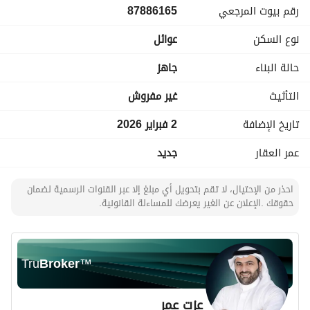
رقم بيوت المرجعي
87886165
نوع السكن
عوائل
حالة البناء
جاهز
التأثيث
غير مفروش
تاريخ الإضافة
2 فبراير 2026
عمر العقار
جديد
احذر من الإحتيال، لا تقم بتحويل أي مبلغ إلا عبر القنوات الرسمية لضمان
حقوقك .الإعلان عن الغير يعرضك للمساءلة القانونية.
Tru
Broker
™
عزت عمر