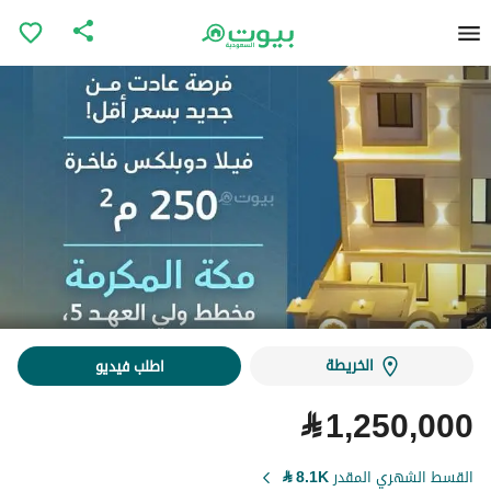
الخريطة
اطلب فيديو
⃁
1,250,000
القسط الشهري المقدر
8.1K
⃁