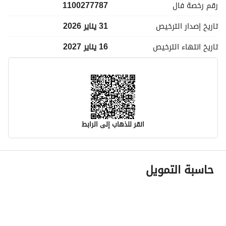
رقم رخصة
فال
1100277787
تاريخ إصدار
الترخيص
31 يناير 2026
تاريخ انتهاء
الترخيص
16 يناير 2027
انقر للذهاب إلى الرابط
معلومات مسؤول الإعلان
حاسبة التمويل
اسم المسؤول
عزت عمر سراج سندي
رقم المسؤول
505503772