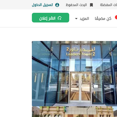
نات المفضلة
البحث المحفوظ
تسجيل الدخول
كن مضيفًا
المزيد
انشر إعلان