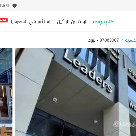
الإعلا
ابحث عن الوكيل
استثمر في السعودية
جديد
حمدية
87883067 - بيوت