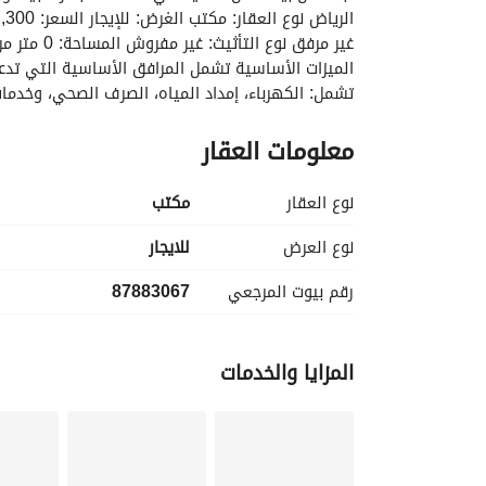
معلومات العقار
نوع العقار
مکتب
الإيجار والوديعة وأي إمكانية للتخصيص أو التfits ليتوافق المكان مع احتياجات المؤسسة بشكل أفضل.
نوع العرض
للايجار
رقم بيوت المرجعي
87883067
المزايا والخدمات