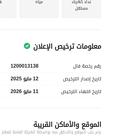
عداد كهرباء
مياه
ه
مستقل
معلومات ترخيص الإعلان
رقم رخصة
فال
1200013138
تاريخ إصدار
الترخيص
12 مايو 2025
تاريخ انتهاء
الترخيص
11 مايو 2026
معلومات مسؤول الإعلان
الموقع والأماكن القريبة
اسم المسؤول
-
يتم جلب الموقع والتحقق منه بواسطة الهيئة العامة للعقار