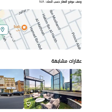
وصف موقع العقار حسب الصك:
N/A
الموقع
المنطقة
منطقة الرياض
المدينة
الرياض
الحي
المحمدية
اسم الشارع
التخصصي الفرعي
عقارات مشابهة
الرمز البريدي
12363
تفاصيل العقار
نوع الإعلان
للإيجار
استخدام العقار
تجاري
نوع العقار
مكاتب