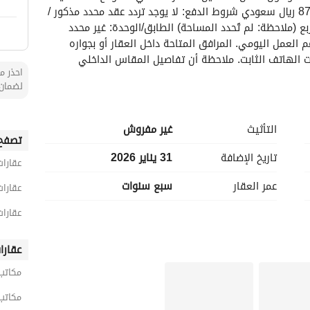
الرياض نوع العقار: مكتب الغرض: للإيجار السعر: 87,300 ريال سعودي شروط الدفع: لا يوجد تردد عقد محدد مذكور / 
غير مرفق نوع التأثيث: غير مفروش المساحة: 0 متر مربع (ملاحظة: لم تُحدد المساحة) الطابق/الوحدة: غير محدد 
الميزات الأساسية تشمل المرافق الأساسية التي تدعم العمل اليومي. المرافق المتاحة داخل العقار أو بجواره 
تشمل: الكهرباء، إمداد المياه، الصرف الصحي، وخدمات الهاتف الثابت. ملاحظة أن تفاصيل المقاس الداخلي 
احذر من
والتخطيط غير مدونة، لذا قد يرغب المستأجرون المحتملون في ترتيب زيارة للتحقق من الملاءمة والتخطيط. يقدم 
لضمان 
هذا المكان لتلبية الاحتياجات الأساسية للأعمال مع التركيز على بنية تحتية وظيفية وخدمات موثوقة لضمان سير 
العمل بدون انقطاع. توفر البنية التحتية القريبة في المحمدية وصولاً مريحاً للموظفين والعملاء على حد سواء. 
بالنسبة للشركات التي تبحث عن حل مكتب فعال وبسيط في قلب الرياض، يوفر هذا العرض خياراً معقولاً. ندعو 
التأثيث
غير مفروش
المهتمين إلى التواصل مع وكيل العرض لترتيب مشاهدة، والتحقق من مخططات الطوابق المتاحة ومناقشة شروط 
تصفح 
تاريخ الإضافة
31 يناير 2026
عقارات
عمر العقار
سبع سنوات
عقارات
عقارات
عقارا
مكاتب 
مكاتب