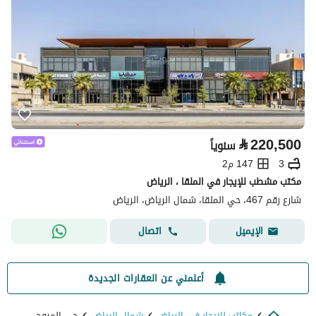
⃁
220,500
سنوياً
3
147 م2
مكتب مشطب للإيجار في الملقا ، الرياض
شارع رقم 467، حي الملقا، شمال الرياض، الرياض
اتصال
الإيميل
أعلمني عن العقارات الجديدة
مكاتب للايجار في الرياض
شمال الرياض
حي المروج