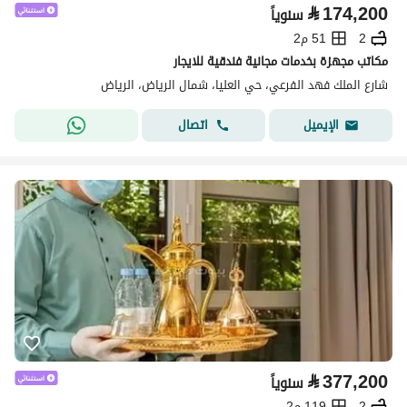
⃁
174,200
سنوياً
2
51 م2
مكاتب مجهزة بخدمات مجانية فندقية للايجار
شارع الملك فهد الفرعي، حي العليا، شمال الرياض، الرياض
اتصال
الإيميل
⃁
377,200
سنوياً
2
119 م2