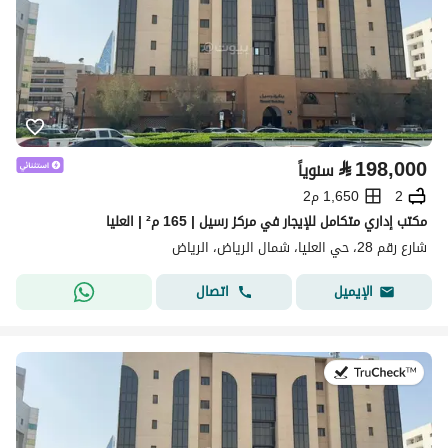
⃁
198,000
سنوياً
2
1,650 م2
مكتب إداري متكامل للإيجار في مركز رسيل | 165 م² | العليا
شارع رقم 28، حي العليا، شمال الرياض، الرياض
اتصال
الإيميل
في:13 يوليو 2026