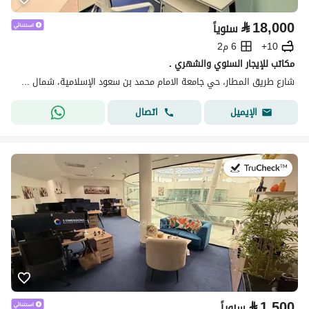
⃁
18,000
سنوياً
10+
6 م2
مكاتب للإيجار السنوي والشهري .
شارع طريق المطار، حي جامعة الامام محمد بن سعود الإسلامية، شمال الرياض، الرياض
اتصال
الإيميل
في:27 يوليو 2026
⃁
1,500
سنوياً