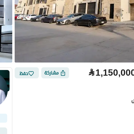
⃁
1,150,00
مشاركة
حفظ
ض
لتمويل
الموقع والأماكن القريبة