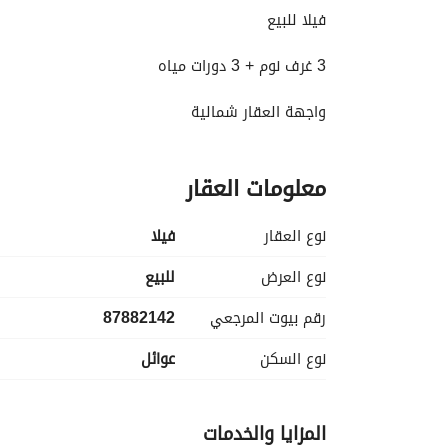
فيلا للبيع
3 غرف نوم + 3 دورات مياه
واجهة العقار شمالية
عرض الشارع 15 متر
معلومات العقار
السعر مليون و 150 ألف ريال
نوع العقار
فیلا
نوع العرض
للبيع
رقم بيوت المرجعي
87882142
نوع السكن
عوائل
المزايا والخدمات