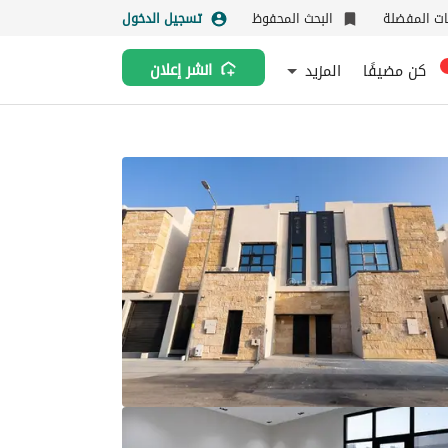
نات المفضلة
البحث المحفوظ
تسجيل الدخول
كن مضيفًا
المزيد
انشر إعلان