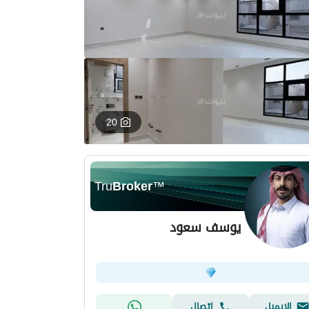
20
Tru
Broker
™
يوسف سعود
الإيميل
اتصال