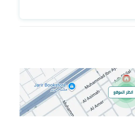
المساحة
185.06
عدد الغرف
3
هاتف
نعم
الياف ضوئية
نعم
انظر الموقع
هل يوجد اي التزام
لايوجد
على العقار ؟
مطابقة لكود البناء
Yes