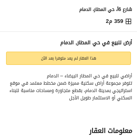
شارع 6أ، حي المطار، الدمام
359 م2
503,972
⃁
التفاصيل
معلومات ترخيص الإعلان
حاسبة التمويل
أرض للبيع في حي المطار, الدمام
هذا العقار لم يعد متوفرا بعد الآن
أراضي للبيع في حي المطار البيضاء – الدمام
تتوفر مجموعة أراض سكنية مميزة ضمن مخطط معتمد في موقع 
استراتيجي بمدينة الدمام، بقطع متجاورة ومساحات مناسبة للبناء 
السكني أو الاستثمار طويل الأجل
المساحات من 360 متر مربع إلى 366 متر مربع تقريبًا
السعر للمتر المربع 1400 ريال
الأسعار الإجمالية تبدأ من 503 ألف و930 ريال
الصك صك إلكتروني – جاهز للإفراغ
معلومات العقار
المخطط معتمد رقم 916 – معدل