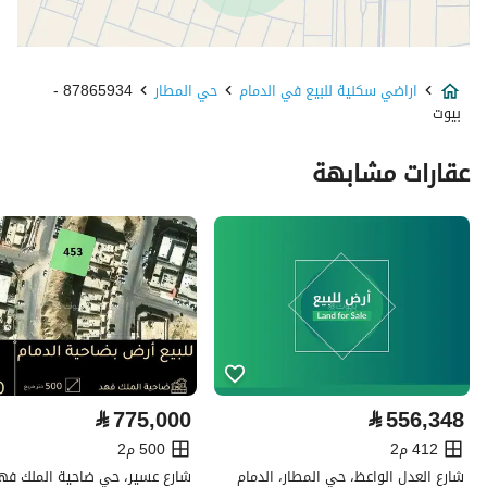
نوع الإعلان
للبيع
اراضي سكنية للبيع في الدمام
حي المطار
87865934 -
استخدام العقار
-
بيوت
نوع العقار
اراضي سكنية
عقارات مشابهة
السعر
503972
المساحة
359.98
عدد الغرف
-
خدمات العقار
⃁
775,000
⃁
556,348
لا يوجد خدمات
412 م2
500 م2
تفاصيل اضافية
شارع العدل الواعظ، حي المطار، الدمام