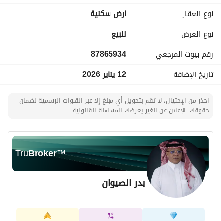
مميزات الموقع
نوع العقار
ارض سكنية
حي منظم وبنية تحتية جاهزة
موقع قريب من المطار
نوع العرض
للبيع
سهولة الوصول للطرق الرئيسية
رقم بيوت المرجعي
87865934
قطع متجاورة في موقع واحد
مناسبة للسكن أو الاستثمار المستقبلي
تاريخ الإضافة
12 يناير 2026
احذر من الإحتيال، لا تقم بتحويل أي مبلغ إلا عبر القنوات الرسمية لضمان
حقوقك .الإعلان عن الغير يعرضك للمساءلة القانونية.
Tru
Broker
™
بدر الصيوان