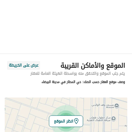
المنطقة
المنطقة الشرقية
المدينة
الدمام
الحي
حي المطار
اسم الشارع
6أ
الرمز البريدي
32334
الموقع والأماكن القريبة
عرض على الخريطة
رقم المبنى
7954
يتم جلب الموقع والتحقق منه بواسطة الهيئة العامة للعقار
وصف موقع العقار حسب الصك:
حي المطار في مدينة البيضاء
الرقم الاضافي
4854
خط العرض
26.37133473684242
خط الطول
49.95128122124984
انظر الموقع
تفاصيل العقار