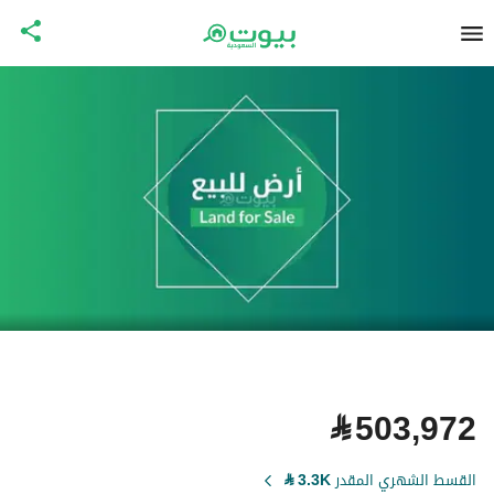
⃁
503,972
القسط الشهري المقدر
3.3K
⃁