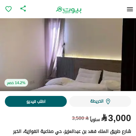
14.2% خصم
14.2% خصم
الخريطة
اطلب فيديو
⃁
3,000
3,500
⃁
سنوياً
شارع طريق الملك فهد بن عبدالعزيز، حي صناعية الفوازية، الخبر