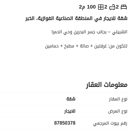
⃁
3,000
سنوياً
2
2
100 م2
شقة للايجار في المنطقة الصناعية الفوازية، الخبر
يص الإعلان
الاماكن القريبة
الشبيلي – بجانب جسر البحرين وحي الحمرا
تتكون من: غرفتين + صالة + مطبخ + حمامين
المساحة: 3500 متر مربع
السعر شامل الكهرباء والمياه وأعمال الصيانة
معلومات العقار
نوع العقار
شقة
نوع العرض
للايجار
رقم بيوت المرجعي
87850378