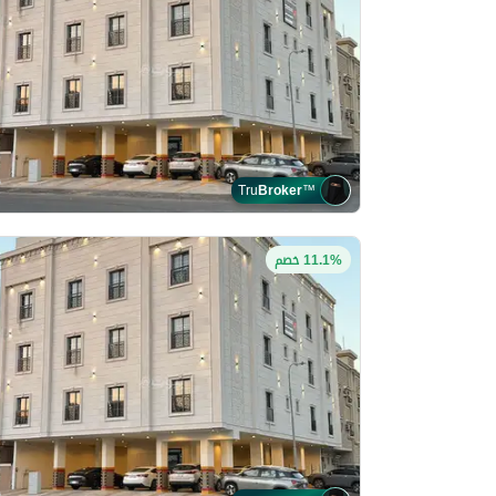
Tru
Broker
™
11.1% خصم