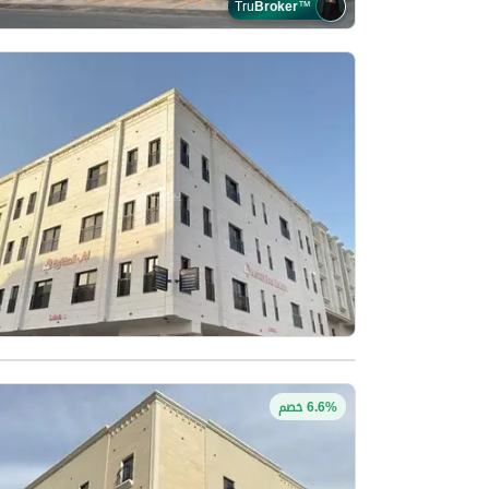
Tru
Broker
™
6.6% خصم