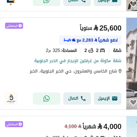
⃁
25,600
سنوياً
ادفع شهرياً
⃁
2,283
مع
شقة
2
2
325 م2
المساحة
:
شقة مكونة من غرفتين للإيجار في الخبر الجنوبية
شارع الخامس والعشرون، حي الخبر الجنوبية، الخبر
الإيميل
اتصال
⃁
4,000
شهرياً
4,100
⃁