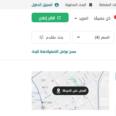
نات المفضلة
البحث المحفوظ
تسجيل الدخول
كن مضيفًا
المزيد
انشر إعلان
السعر (⃁)
بحث متقدم
مسح عوامل التصفية
حفظ البحث
العرض على الخريطة