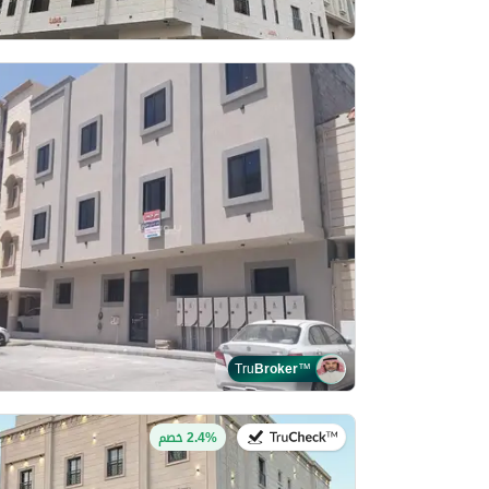
Tru
Broker
™
في:28 يوليو 2026
2.4% خصم