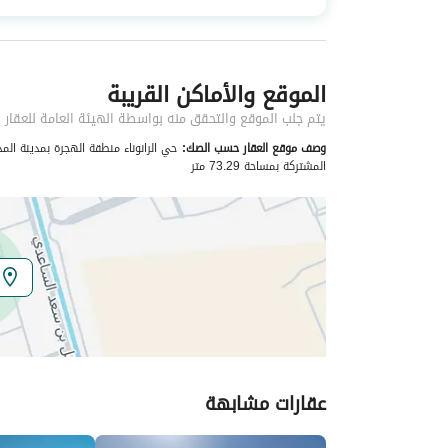
نوع العقار
شقق
الموقع والأماكن القريبة
خدمات العقار
يتم جلب الموقع والتحقق منه بواسطة الهيئة العامة للعقار
كهرباء
نعم
وصف موقع العقار حسب الصك:
المشتركة بمساحة 73.29 متر
صرف صحي
نعم
تفاصيل اضافية
عمر العقار
جديد
عرض الشارع
0
رقم المخطط
669 / م / م / 1425
عقارات مشابهة
رقم صك الملكية
160002705213