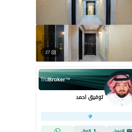
27
Tru
Broker
™
توفيق احمد
الإيميل
اتصال