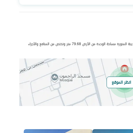
عدد الغرف
3
هاتف
نعم
حي الرانوناء منطقة الهجرة بمدينة المدينة المنورة مساحة الوحدة من الأرض 79.68 متر وتختص من المنافع والأجزاء
الياف ضوئية
نعم
انظر الموقع
هل يوجد اي التزام
لايوجد
على العقار ؟
مطابقة لكود البناء
-
السعودي