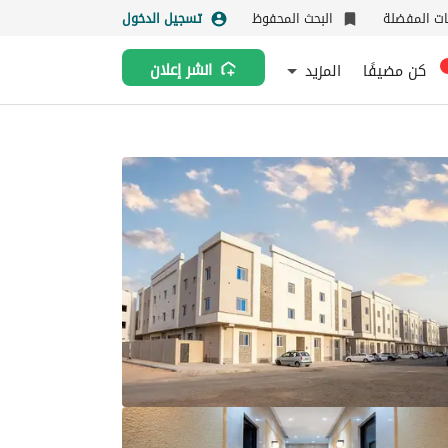
نات المفضلة
البحث المحفوظ
تسجيل الدخول
كن مضيفًا
المزيد
انشر إعلان