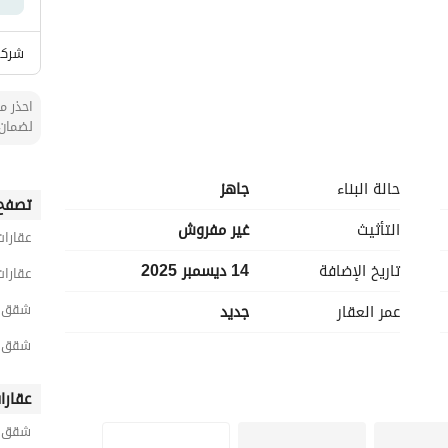
شركة
احذر من
لضمان 
حالة البناء
جاهز
تصفح 
التأثيث
غير مفروش
عقارات
تاريخ الإضافة
14 ديسمبر 2025
عقارات
شقق 3 غرف نوم للبيع في المدينة المن
عمر العقار
جديد
شقق 3 غرف نوم للبيع في الرانون
عقارا
شقق ح