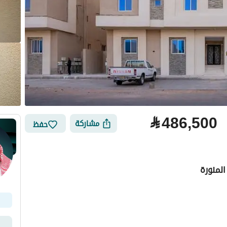
⃁
486,500
مشاركة
حفظ
المنورة
لتمويل
الموقع والأماكن القريبة