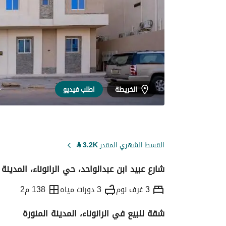
الخريطة
اطلب فيديو
القسط الشهري المقدر
3.2K
⃁
شارع عبيد ابن عبدالواحد، حي الرانوناء، المدينة 
3 غرف نوم
3 دورات مياه
138 م2
شقة للبيع في الرانوناء، المدينة المنورة
التفاصيل
معلومات ترخيص الإعلان
حاسبة ا