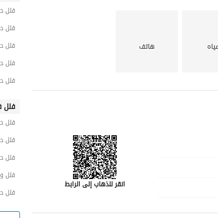
ائل النقل إلى أجزاء أخرى من المدينة فعالة ومباشرة. 
فلل حي
فلل حي
تقدم هذه الفيلا فرصة رائعة للمشترين الذين يبحثون عن استثمار في ملكية ذات إمكانيات كبيرة في موقع رائع. لا 
فلل ح
ياه
هاتف
تفوت هذه الفرصة لامتلاك فيلا في الريان. اتصل بنا اليوم لتحديد موعد للعرض أو لمزيد من المعلومات حول هذه 
فلل ح
فلل ح
فلل ف
فلل حي
فلل ح
فلل ح
فلل و
انقر للذهاب إلى الرابط
فلل حي