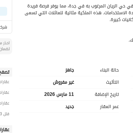
اكتشف هذه الفيلا الاستثنائية المعروضة للبيع تقع في حي الريان المرغوب به في جدة، مما يوفر فرصة فريدة 
لأولئك الذين يبحثون عن بيئة معيشية واسعة ومتعددة الاستخدامات. هذه الملكية مثالية للعائلات التي تسعى 
نيات كبيرة. 
شركة
. 
احذر من
ع احتياجات نمط حياتك. 
لضمان 
حة. 
حالة البناء
جاهز
تصفح 
ضمن الاتصال السلس. 
اقة. 
التأثيث
غير مفروش
عقارات
عقارا
تاريخ الإضافة
11 مارس 2026
عقارات
عمر العقار
جديد
فلل 3 غرف نوم للبيع في جدة
- تقع في حي الريان النابض بالحياة، توفر هذه الفيلا سهولة الوصول إلى المرافق المحلية والمدارس ومناطق 
التسوق، مما يجعلها منزلًا مثاليًا للعائلات. تقدم المجتمع بيئة هادئة بينما لا تزال قريبة من صخب الحياة في مدينة 
عقارا