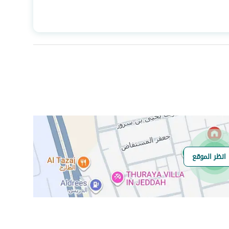
المساحة
660
عدد الغرف
6
الياف ضوئية
نعم
انظر الموقع
هل يوجد اي التزام
لا يوجد
على العقار ؟
مطابقة لكود البناء
Yes