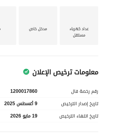
- مع شبكة من الطرق الجيدة الصيانة القريبة، فإن وس
الخاتمة:
عداد كهرباء
مدخل خاص
م
مستقل
الملكية. ينتظرك منزلك المستقبلي!
معلومات ترخيص الإعلان
رقم رخصة
فال
1200017860
تاريخ إصدار
الترخيص
9 أغسطس 2025
تاريخ انتهاء
الترخيص
19 مايو 2026
معلومات مسؤول الإعلان