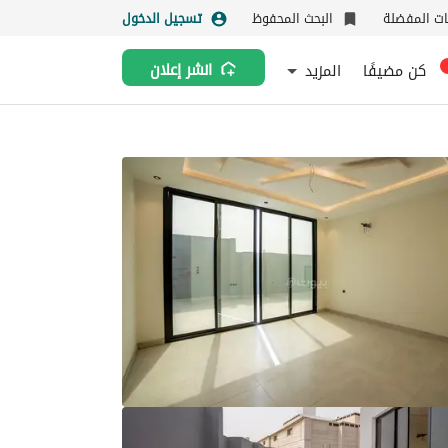
نات المفضلة
البحث المحفوظ
تسجيل الدخول
كن مضيفًا
المزيد
انشر إعلان