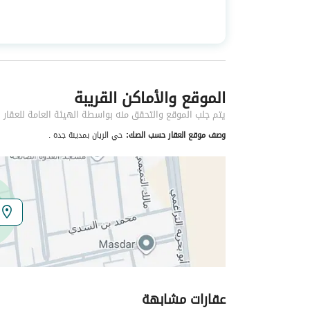
استخدام العقار
-
نوع العقار
فلل
الموقع والأماكن القريبة
خدمات العقار
يتم جلب الموقع والتحقق منه بواسطة الهيئة العامة للعقار
كهرباء
نعم
وصف موقع العقار حسب الصك:
حي الريان بمدينة جدة .
هاتف
نعم
تفاصيل اضافية
عمر العقار
جديد
عرض الشارع
15
عقارات مشابهة
رقم المخطط
377 / ج / س