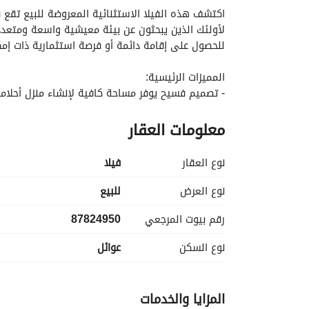
للحصول على إقامة دائمة أو فرصة استثمارية ذات إمكا
المميزات الرئيسية:
- تصميم فسيح يوفر مساحة كافية لإنشاء منزل أحلامك
- يتميز بتخطيطات وتكوينات متعددة محتملة تتناسب م
معلومات العقار
- مجهز جيدًا بالمرافق الأساسية، مما يعزز الراحة والرا
المرافق:
نوع العقار
فیلا
- ألياف بصرية للاتصال بالإنترنت عالى السرعة، مما ي
- إمداد كهربائي موثوق يلبي جميع احتياجاتك من الط
نوع العرض
للبيع
- إمداد موصول بالمياه للاستخدام اليومي والراحة. 
رقم بيوت المرجعي
87824950
- خط هاتف ثابت مثبت لتسهيل التواصل. 
نوع السكن
عوائل
الموقع:
المزايا والخدمات
جدة. 