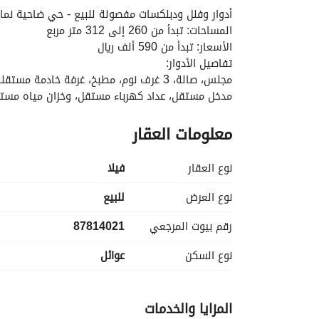
أدوار وفلل ودبلكسات مفصولة للبيع - حي ضاحية نما
المساحات: تبدأ من 260 إلى 312 متر مربع
الأسعار: تبدأ من 590 ألف ريال
تفاصيل الأدوار:
مجلس، صالة، 3 غرف نوم، مطبخ، غرفة خادمة مستقلة، و4 دورات مياه
مدخل مستقل، عداد كهرباء مستقل، وخزان مياه مست
المميزات والضمانات:
معلومات العقار
بناء تحت إشراف هندسي لكافة المراحل (عظم وتشطيب)
تأمين شامل ضد العيوب الخفية من شركة "التعاونية"
الموقع قريب من طريق الدائري الجديد وطريق ديراب، 
نوع العقار
فیلا
نوع العرض
للبيع
رقم بيوت المرجعي
87814021
نوع السكن
عوائل
المزايا والخدمات