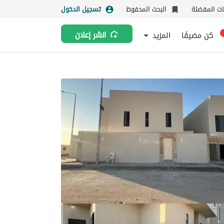
نات المفضلة
البحث المحفوظ
تسجيل الدخول
كن مضيفًا
المزيد
انشر إعلان