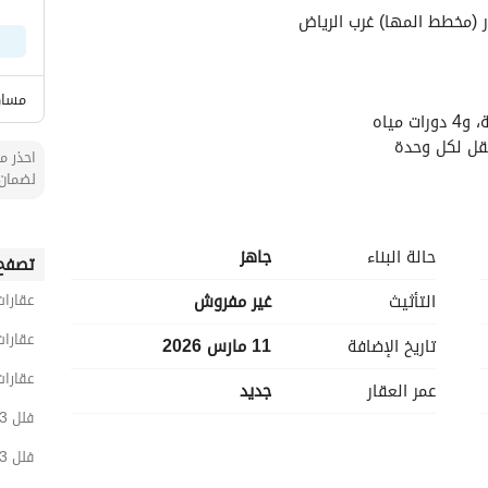
ر (مخطط المها) غرب الرياض
مساك
قل لكل وحدة
احذر من
لضمان 
 وتوفر توثيق كامل لمراحل البناء
 ووجود كافة الضمانات
وبالقرب من المدارس والخدمات
حالة البناء
جاهز
تصفح 
التأثيث
غير مفروش
عقارات
عقارات
تاريخ الإضافة
11 مارس 2026
عقارات
عمر العقار
جديد
فلل 3 غرف نوم للبيع في الرياض
فلل 3 غرف نوم للبيع في غرب الرياض