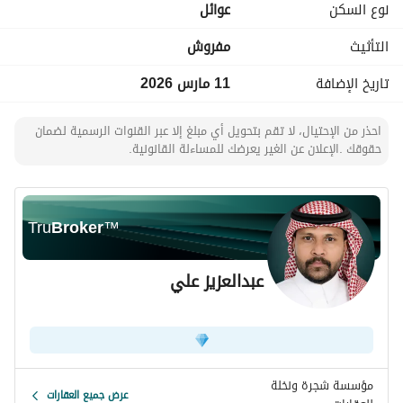
نوع السكن
عوائل
• تموينات على بعد أقل من دقيقة مشي. 
• مغسلة ملابس تبعد حوالي دقيقتين بالسيارة. 
التأثيث
مفروش
• محطة بنزين على مسافة 3 دقائق بالسيارة. 
بيانات التسجيل
تاريخ الإضافة
11 مارس 2026
50022079
احذر من الإحتيال، لا تقم بتحويل أي مبلغ إلا عبر القنوات الرسمية لضمان
حقوقك .الإعلان عن الغير يعرضك للمساءلة القانونية.
Tru
Broker
™
عبدالعزيز علي
مؤسسة شجرة ونخلة
عرض جميع العقارات