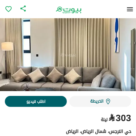
الخريطة
اطلب فيديو
⃁
303
ليلة
حي النرجس، شمال الرياض، الرياض