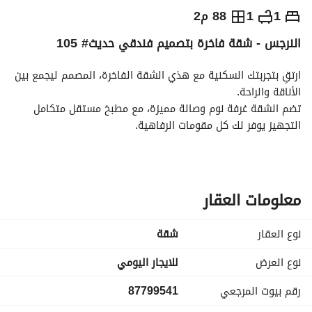
⃁
303
يومياً
1
1
88 م2
النرجس - شقة فاخرة بتصميم فندقي حديث# 105
رة السياحة
الاماكن القريبة
ارتقِ بتجربتك السكنية مع هذي الشقة الفاخرة، المصمم ليجمع بين 
الأناقة والراحة. 
تضم الشقة غرفة نوم وصالة مميزة، مع مطبخ مستقل متكامل 
التجهيز يوفر لك كل مقومات الرفاهية. 
موقع الشقة استثنائي:
• 5 دقائق إلى مجمع نرجس فيو . 
• 6 دقائق إلى مستشفى الحبيب. 
• 10 دقائق إلى مطار الملك خالد الدولي. 
معلومات العقار
• 12 دقيقة من جامعة الإمام محمد بن سعود. 
• خطوات معدودة من نخبة المقاهي والمطاعم والمرافق الحيوية. 
نوع العقار
شقة
إذا كنت تبحث عن سكن راقٍ يجمع بين الهدوء، الفخامة، والموقع 
الحيوي، فهذا العنوان ينتظرك . 
نوع العرض
للايجار اليومي
أشياء أخرى يجب ملاحظتها
رقم بيوت المرجعي
87799541
تفاصيل إضافية:
• الموقع مميز وقريب من كل احتياجاتك اليومية: