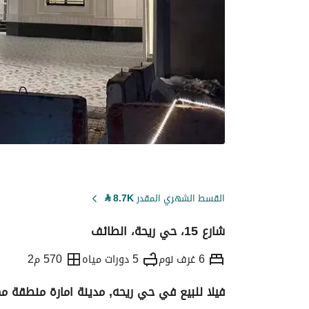
القسط الشهري المقدر
8.7K
⃁
شارع 15، حي ريحة، الطائف
6 غرف نوم
5 دورات مياه
570 م2
فيلا للبيع في حي ريحه, مدينة امارة منطقة م
التفاصيل
معلومات ترخيص الإعلان
حاسبة ا