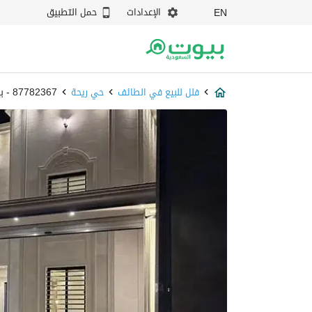
الإعدادات
حمل التطبيق
EN
فلل للبيع في الطائف
حي ريحة
87782367 - بيوت