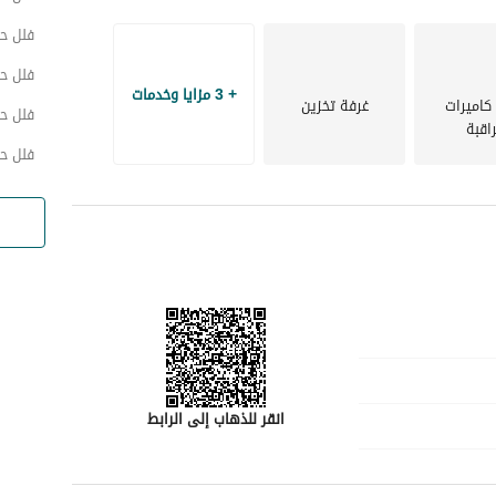
فلل ح
فلل ح
+ 3 مزايا وخدمات
كاميرات
غرفة تخزين
فلل ح
اقبة
فلل ح
انقر للذهاب إلى الرابط