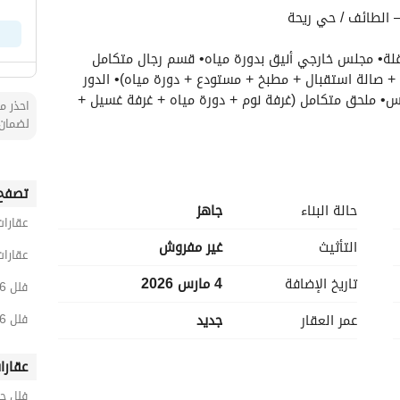
– الطائف / حي ريحة
مميزات الفيلا:• تصميم عصري فاخر بثلاث مداخل مستقلة• مجلس خارجي أنيق بدورة مياه• قسم رجال متكامل 
(مجلس + مقلط + دورة مياه)• قسم نساء راقٍ (غرفة + صالة استقبال + مطبخ + مستودع + دورة مياه)• الدور 
الثاني يضم 4 غرف نوم + صالة عائلية + مطبخ سيرفس• ملحق متكامل (غرفة نوم + دورة مياه + غرفة غسيل + 
احذر من
لضمان 
تصفح 
حالة البناء
جاهز
عقارات
التأثيث
غير مفروش
عقارات
تاريخ الإضافة
4 مارس 2026
فلل 6 غرف نوم للبيع في الطائف
عمر العقار
جديد
فلل 6 غرف نوم للبيع في حي ريحة
عقارا
فلل ح