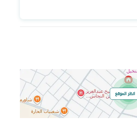
المساحة
570
عدد الغرف
11
انظر الموقع
هل يوجد اي التزام
لايوجد
على العقار ؟
مطابقة لكود البناء
Yes
السعودي