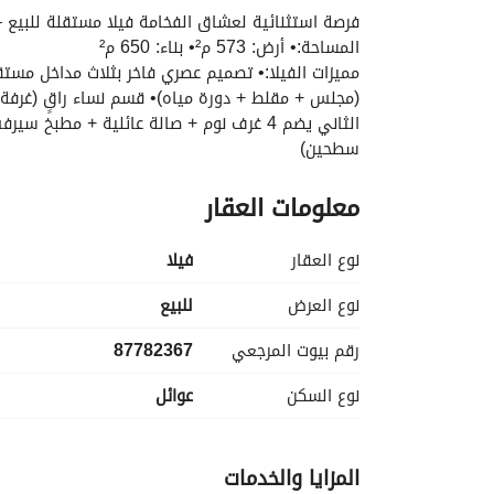
فرصة استثنائية لعشاق الفخامة فيلا مستقلة للبيع 
المساحة:• أرض: 573 م²• بناء: 650 م²
سطحين)
الضمانات:• 10 سنوات على المبنى (تأمين التعاونية)• 50 سنة على السباكة والصرف (شركة نيبرو)
معلومات العقار
السعر: 1,400,000 فقط
احجز موعدك الآن وشاهد الفيلا بنفسك: [0555747449]
نوع العقار
فیلا
نوع العرض
للبيع
رقم بيوت المرجعي
87782367
نوع السكن
عوائل
المزايا والخدمات